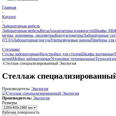
Главная
-
Каталог
-
Лабораторная мебель
Лабораторная мебель
Весы
Анализаторы влажности
Шкафы ЛВ
метры, иономеры, оксиметры
Кондуктометры
Лабораторные сит
(ГСО)
Лабораторная посуда
Ультразвуковые ванны
Приборы для 
-
Стеллажи
Столы лабораторные
Надстройки для столов
Шкафы вытяжные
печей
Мойки лабораторные
Установки титровальные
Технологич
-
Стеллаж специализированный Экология
Стеллаж специализированны
Производитель:
Экология
Производитель:
Экология
Размеры
Рабочая поверхность