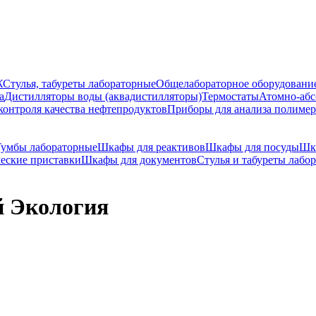
Ж
Стулья, табуреты лабораторные
Общелабораторное оборудовани
а
Дистилляторы воды (аквадистилляторы)
Термостаты
Атомно-абс
контроля качества нефтепродуктов
Приборы для анализа полиме
Тумбы лабораторные
Шкафы для реактивов
Шкафы для посуды
Шк
еские приставки
Шкафы для документов
Стулья и табуреты лабо
й Экология