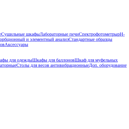
е
Сушильные шкафы
Лабораторные печи
Спектрофотометры
pH-
орбционный и элементный анализ
Стандартные образцы
ров
Аксессуары
афы для одежды
Шкафы для баллонов
Шкаф для муфельных
раторные
Столы для весов антивибрационные
Доп. оборудование