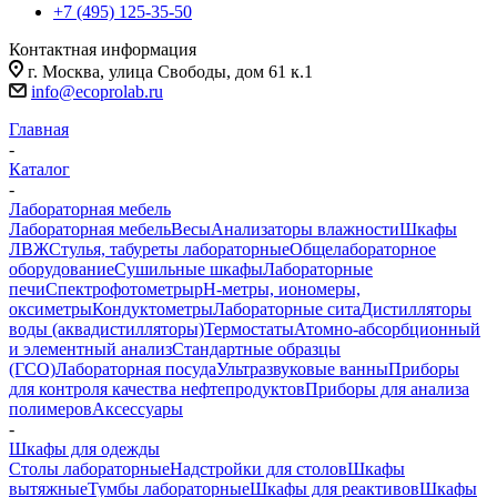
+7 (495) 125-35-50
Контактная информация
г. Москва, улица Свободы, дом 61 к.1
info@ecoprolab.ru
Главная
-
Каталог
-
Лабораторная мебель
Лабораторная мебель
Весы
Анализаторы влажности
Шкафы
ЛВЖ
Стулья, табуреты лабораторные
Общелабораторное
оборудование
Сушильные шкафы
Лабораторные
печи
Спектрофотометры
pH-метры, иономеры,
оксиметры
Кондуктометры
Лабораторные сита
Дистилляторы
воды (аквадистилляторы)
Термостаты
Атомно-абсорбционный
и элементный анализ
Стандартные образцы
(ГСО)
Лабораторная посуда
Ультразвуковые ванны
Приборы
для контроля качества нефтепродуктов
Приборы для анализа
полимеров
Аксессуары
-
Шкафы для одежды
Столы лабораторные
Надстройки для столов
Шкафы
вытяжные
Тумбы лабораторные
Шкафы для реактивов
Шкафы