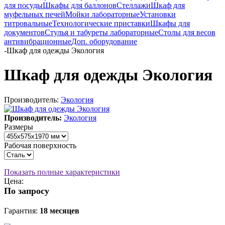
для посуды
Шкафы для баллонов
Стеллажи
Шкаф для
муфельных печей
Мойки лабораторные
Установки
титровальные
Технологические приставки
Шкафы для
документов
Стулья и табуреты лабораторные
Столы для весов
антивибрационные
Доп. оборудование
-
Шкаф для одежды Экология
Шкаф для одежды Экология
Производитель:
Экология
Производитель:
Экология
Размеры
Рабочая поверхность
Показать полные характеристики
Цена:
По запросу
Гарантия:
18 месяцев