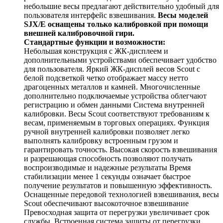
небольшие весы предлагают действительно удобный для
пользователя интерфейс взвешивания.
Весы моделей
SJX/E оснащены только калибровкой при помощи
внешней калибровочной гири.
Стандартные функции и возможности:
Небольшая конструкция с ЖК-дисплеем и
дополнительными устройствами обеспечивает удобство
для пользователя. Яркий ЖК-дисплей весов Scout с
белой подсветкой четко отображает массу нетто
драгоценных металлов и камней. Многочисленные
дополнительно подключаемые устройства облегчают
регистрацию и обмен данными Система внутренней
калибровки. Весы Scout соответствуют требованиям к
весам, применяемым в торговых операциях. Функция
ручной внутренней калибровки позволяет легко
выполнять калибровку встроенным грузом и
гарантировать точность. Высокая скорость взвешивания
и разрешающая способность позволяют получать
воспроизводимые и надежные результаты Время
стабилизации менее 1 секунды означает быстрое
получение результатов и повышенную эффективность.
Оснащенные передовой технологией взвешивания, весы
Scout обеспечивают высокоточное взвешивание
Превосходная защита от перегрузки увеличивает срок
службы. Встроенная система защиты от перегрузки