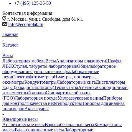
+7 (495) 125-35-50
Контактная информация
г. Москва, улица Свободы, дом 61 к.1
info@ecoprolab.ru
Главная
-
Каталог
-
Весы
Лабораторная мебель
Весы
Анализаторы влажности
Шкафы
ЛВЖ
Стулья, табуреты лабораторные
Общелабораторное
оборудование
Сушильные шкафы
Лабораторные
печи
Спектрофотометры
pH-метры, иономеры,
оксиметры
Кондуктометры
Лабораторные сита
Дистилляторы
воды (аквадистилляторы)
Термостаты
Атомно-абсорбционный
и элементный анализ
Стандартные образцы
(ГСО)
Лабораторная посуда
Ультразвуковые ванны
Приборы
для контроля качества нефтепродуктов
Приборы для анализа
полимеров
Аксессуары
-
Ювелирные весы
Аналитические весы
Взрывобезопасные весы
Компараторы
массы
Влагозащищенные весы
Лабораторные