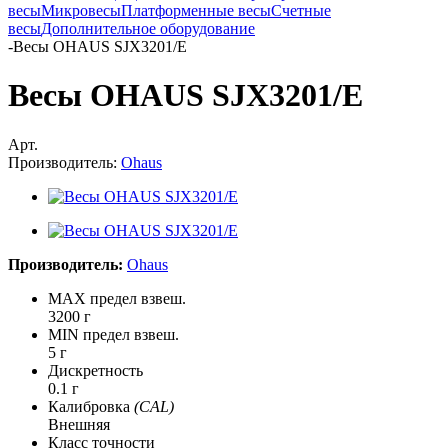
весы
Микровесы
Платформенные весы
Счетные
весы
Дополнительное оборудование
-
Весы OHAUS SJX3201/E
Весы OHAUS SJX3201/E
Арт.
Производитель:
Ohaus
Производитель:
Ohaus
MAX предел взвеш.
3200 г
MIN предел взвеш.
5 г
Дискретность
0.1 г
Калибровка
(CAL)
Внешняя
Класс точности