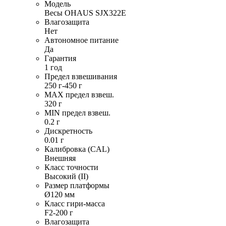
Модель
Весы OHAUS SJX322E
Влагозащита
Нет
Автономное питание
Да
Гарантия
1 год
Предел взвешивания
250 г-450 г
MAX предел взвеш.
320 г
MIN предел взвеш.
0.2 г
Дискретность
0.01 г
Калибровка (CAL)
Внешняя
Класс точности
Высокий (II)
Размер платформы
Ø120 мм
Класс гири-масса
F2-200 г
Влагозащита