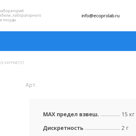
лабораторий
info@ecoprolab.ru
ебели, лабораторного
и посуды
US V41PWE15T
Арт.
MAX предел взвеш.
15 кг
Дискретность
2 г