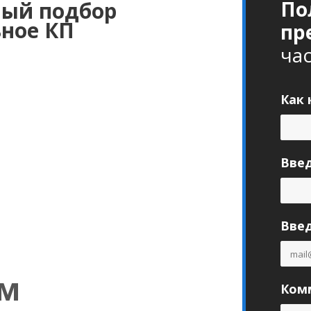
По
ый подбор
ьное КП
пр
ча
Как 
Вве
Введ
ам
Комм