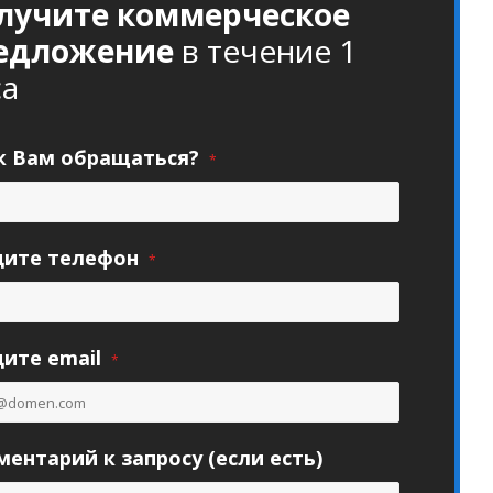
лучите коммерческое
едложение
в течение 1
са
к Вам обращаться?
*
дите телефон
*
ите email
*
ентарий к запросу (если есть)