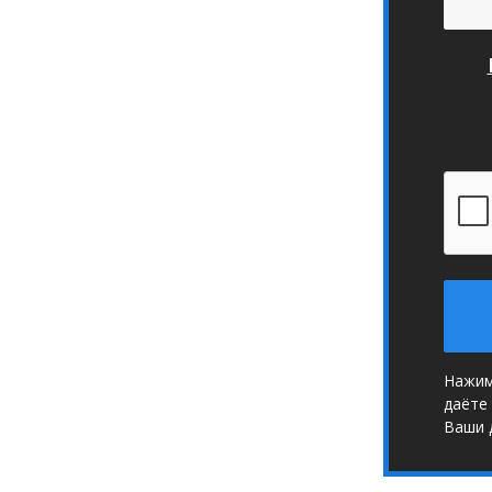
Нажим
даёте
Ваши 