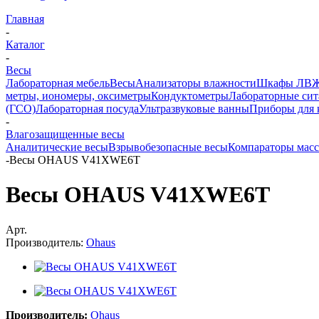
Главная
-
Каталог
-
Весы
Лабораторная мебель
Весы
Анализаторы влажности
Шкафы ЛВ
метры, иономеры, оксиметры
Кондуктометры
Лабораторные сит
(ГСО)
Лабораторная посуда
Ультразвуковые ванны
Приборы для 
-
Влагозащищенные весы
Аналитические весы
Взрывобезопасные весы
Компараторы мас
-
Весы OHAUS V41XWE6T
Весы OHAUS V41XWE6T
Арт.
Производитель:
Ohaus
Производитель:
Ohaus