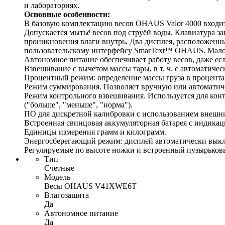
и лабораториях.
Основные особенности:
В базовую комплектацию весов OHAUS Valor 4000 входи
Допускается мытьё весов под струёй воды. Клавиатура 
проникновения влаги внутрь. Два дисплея, расположен
пользовательскому интерфейсу SmarText™ OHAUS. Малое в
Автономное питание обеспечивает работу весов, даже ес
Взвешивание с вычетом массы тары, в т. ч. с автоматич
Процентный режим: определение массы груза в процентах
Режим суммирования. Позволяет вручную или автоматиче
Режим контрольного взвешивания. Используется для кон
("больше", "меньше", "норма").
ПО для дискретной калибровки с использованием внешн
Встроенная свинцовая аккумуляторная батарея с индикаци
Единицы измерения грамм и килограмм.
Энергосберегающий режим: дисплей автоматически выключ
Регулируемые по высоте ножки и встроенный пузырьковы
Тип
Счетные
Модель
Весы OHAUS V41XWE6T
Влагозащита
Да
Автономное питание
Да