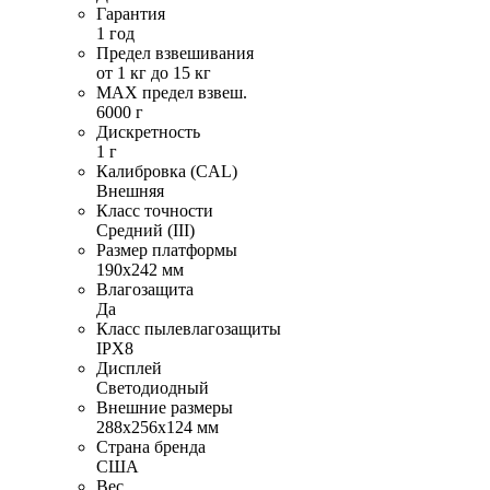
Гарантия
1 год
Предел взвешивания
от 1 кг до 15 кг
MAX предел взвеш.
6000 г
Дискретность
1 г
Калибровка (CAL)
Внешняя
Класс точности
Средний (III)
Размер платформы
190х242 мм
Влагозащита
Да
Класс пылевлагозащиты
IPX8
Дисплей
Светодиодный
Внешние размеры
288х256х124 мм
Страна бренда
США
Вес