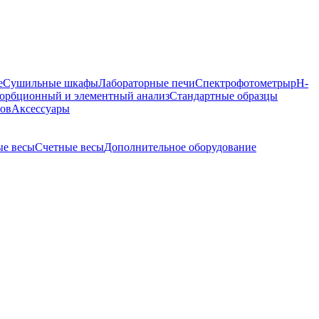
е
Сушильные шкафы
Лабораторные печи
Спектрофотометры
pH-
орбционный и элементный анализ
Стандартные образцы
ров
Аксессуары
е весы
Счетные весы
Дополнительное оборудование