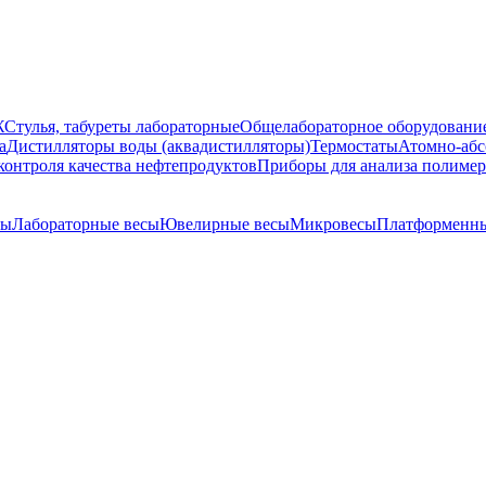
Ж
Стулья, табуреты лабораторные
Общелабораторное оборудовани
а
Дистилляторы воды (аквадистилляторы)
Термостаты
Атомно-абс
контроля качества нефтепродуктов
Приборы для анализа полиме
сы
Лабораторные весы
Ювелирные весы
Микровесы
Платформенны