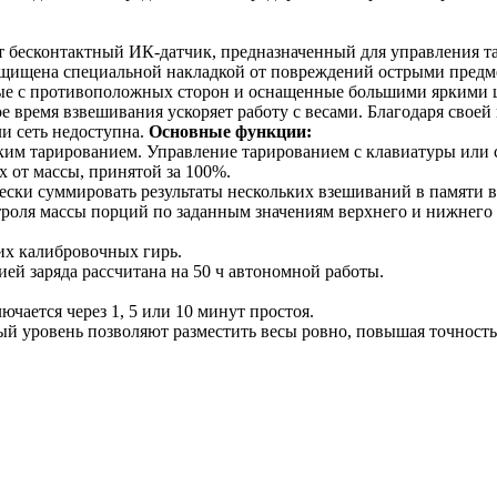
т бесконтактный ИК-датчик, предназначенный для управления 
защищена специальной накладкой от повреждений острыми предм
ные с противоположных сторон и оснащенные большими яркими 
ремя взвешивания ускоряет работу с весами. Благодаря своей к
ли сеть недоступна.
Основные функции:
еским тарированием. Управление тарированием с клавиатуры или
 от массы, принятой за 100%.
ски суммировать результаты нескольких взешиваний в памяти в
троля массы порций по заданным значениям верхнего и нижнег
их калибровочных гирь.
ей заряда рассчитана на 50 ч автономной работы.
ается через 1, 5 или 10 минут простоя.
й уровень позволяют разместить весы ровно, повышая точность