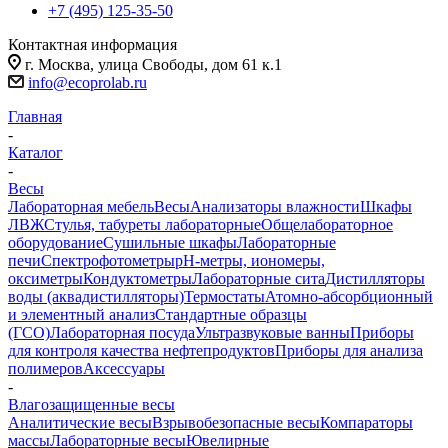
+7 (495) 125-35-50
Контактная информация
г. Москва, улица Свободы, дом 61 к.1
info@ecoprolab.ru
Главная
-
Каталог
-
Весы
Лабораторная мебель
Весы
Анализаторы влажности
Шкафы
ЛВЖ
Стулья, табуреты лабораторные
Общелабораторное
оборудование
Сушильные шкафы
Лабораторные
печи
Спектрофотометры
pH-метры, иономеры,
оксиметры
Кондуктометры
Лабораторные сита
Дистилляторы
воды (аквадистилляторы)
Термостаты
Атомно-абсорбционный
и элементный анализ
Стандартные образцы
(ГСО)
Лабораторная посуда
Ультразвуковые ванны
Приборы
для контроля качества нефтепродуктов
Приборы для анализа
полимеров
Аксессуары
-
Влагозащищенные весы
Аналитические весы
Взрывобезопасные весы
Компараторы
массы
Лабораторные весы
Ювелирные