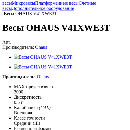
весы
Микровесы
Платформенные весы
Счетные
весы
Дополнительное оборудование
-
Весы OHAUS V41XWE3T
Весы OHAUS V41XWE3T
Арт.
Производитель:
Ohaus
Производитель:
Ohaus
MAX предел взвеш.
3000 г
Дискретность
0.5 г
Калибровка
(CAL)
Внешняя
Класс точности
Средний (III)
Размер платформы