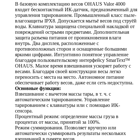
В базовую комплектацию весов OHAUS Valor 4000
входит бесконтактный ИК-датчик, предназначенный для
управления тарированием. Промышленный класс пыле-
влагозащиты IPX8. Допускается мытьё весов под струёй
воды. Клавиатура защищена специальной накладкой от
повреждений острыми предметами. Дополнительная
защита разъема питания от проникновения влаги
внутрь. Два дисплея, расположенные с
противоположных сторон и оснащенные большими
яркими цифрами. Интуитивно понятное управление
благодаря пользовательскому интерфейсу SmarText™
OHAUS. Малое время взвешивания ускоряет работу с
весами. Благодаря своей конструкции весы легко
переносить с места на место. Автономное питание
обеспечивает работу весов, даже если сеть недоступна.
Основные функции:
Взвешивание с вычетом массы тары, в т. ч. с
автоматическим тарированием. Управление
тарированием с клавиатуры или с помощью ИК-
сенсора.
Процентный режим: определение массы груза в
процентах от массы, принятой за 100%.
Режим суммирования. Позволяет вручную или
автоматически суммировать результаты нескольких
взешиваний в памяти весов.