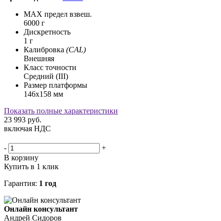
MAX предел взвеш.
6000 г
Дискретность
1 г
Калибровка
(CAL)
Внешняя
Класс точности
Средний (III)
Размер платформы
146х158 мм
Показать полные характеристики
23 993
руб.
включая НДС
-
+
В корзину
Купить в 1 клик
Гарантия:
1 год
Онлайн консультант
Андрей Сидоров