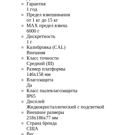
Гарантия
1 год
Предел взвешивания
от 1 кг до 15 кг
MAX предел взвеш.
6000 г
Дискретность
1 г
Калибровка (CAL)
Внешняя
Класс точности
Средний (III)
Размер платформы
146х158 мм
Влагозащита
Да
Класс пылевлагозащиты
IP65
Дисплей
Жидкокристаллический с подсветкой
Внешние размеры
218х186х77 мм
Страна бренда
США
Вес