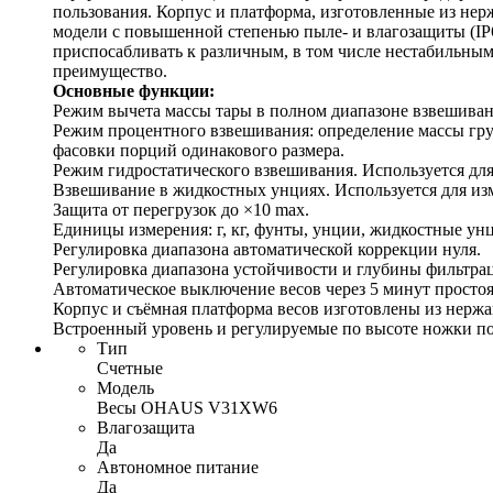
пользования. Корпус и платформа, изготовленные из нер
модели с повышенной степенью пыле- и влагозащиты (IP
приспосабливать к различным, в том числе нестабильны
преимущество.
Основные функции:
Режим вычета массы тары в полном диапазоне взвешиван
Режим процентного взвешивания: определение массы груза
фасовки порций одинакового размера.
Режим гидростатического взвешивания. Используется для
Взвешивание в жидкостных унциях. Используется для из
Защита от перегрузок до ×10 max.
Единицы измерения: г, кг, фунты, унции, жидкостные унци
Регулировка диапазона автоматической коррекции нуля.
Регулировка диапазона устойчивости и глубины фильтра
Автоматическое выключение весов через 5 минут простоя
Корпус и съёмная платформа весов изготовлены из нержав
Встроенный уровень и регулируемые по высоте ножки поз
Тип
Счетные
Модель
Весы OHAUS V31XW6
Влагозащита
Да
Автономное питание
Да