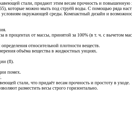
жавеющей стали, придают этим весам прочность и повышенную х
65), которые можно мыть под струёй воды. С помощью ряда нас
м условиям окружающей среды. Компактный дизайн и возможнос
ия.
 в процентах от массы, принятой за 100% (в т. ч. с вычетом ма
 определения относительной плотности веществ.
мерения объёма вещества в жидкостных унциях.
и (fl).
ции помех.
.
еющей стали, что придаёт весам прочность и простоту в уходе.
воляют разместить весы строго горизонтально.