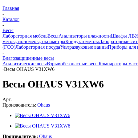
Главная
-
Каталог
-
Весы
Лабораторная мебель
Весы
Анализаторы влажности
Шкафы ЛВ
метры, иономеры, оксиметры
Кондуктометры
Лабораторные сит
(ГСО)
Лабораторная посуда
Ультразвуковые ванны
Приборы для 
-
Влагозащищенные весы
Аналитические весы
Взрывобезопасные весы
Компараторы мас
-
Весы OHAUS V31XW6
Весы OHAUS V31XW6
Арт.
Производитель:
Ohaus
Производитель:
Ohaus