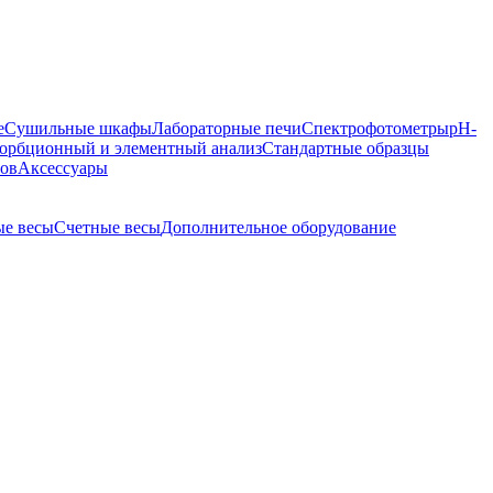
е
Сушильные шкафы
Лабораторные печи
Спектрофотометры
pH-
орбционный и элементный анализ
Стандартные образцы
ров
Аксессуары
е весы
Счетные весы
Дополнительное оборудование