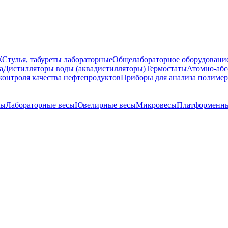
Ж
Стулья, табуреты лабораторные
Общелабораторное оборудовани
а
Дистилляторы воды (аквадистилляторы)
Термостаты
Атомно-абс
контроля качества нефтепродуктов
Приборы для анализа полиме
сы
Лабораторные весы
Ювелирные весы
Микровесы
Платформенны