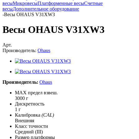
весы
Микровесы
Платформенные весы
Счетные
весы
Дополнительное оборудование
-
Весы OHAUS V31XW3
Весы OHAUS V31XW3
Арт.
Производитель:
Ohaus
Производитель:
Ohaus
MAX предел взвеш.
3000 г
Дискретность
1 г
Калибровка
(CAL)
Внешняя
Класс точности
Средний (III)
Размер платформы