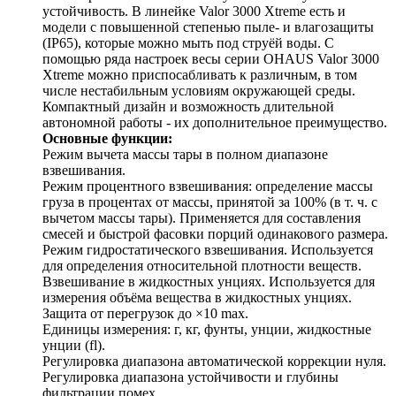
устойчивость. В линейке Valor 3000 Xtreme есть и
модели с повышенной степенью пыле- и влагозащиты
(IP65), которые можно мыть под струёй воды. С
помощью ряда настроек весы серии OHAUS Valor 3000
Xtreme можно приспосабливать к различным, в том
числе нестабильным условиям окружающей среды.
Компактный дизайн и возможность длительной
автономной работы - их дополнительное преимущество.
Основные функции:
Режим вычета массы тары в полном диапазоне
взвешивания.
Режим процентного взвешивания: определение массы
груза в процентах от массы, принятой за 100% (в т. ч. с
вычетом массы тары). Применяется для составления
смесей и быстрой фасовки порций одинакового размера.
Режим гидростатического взвешивания. Используется
для определения относительной плотности веществ.
Взвешивание в жидкостных унциях. Используется для
измерения объёма вещества в жидкостных унциях.
Защита от перегрузок до ×10 max.
Единицы измерения: г, кг, фунты, унции, жидкостные
унции (fl).
Регулировка диапазона автоматической коррекции нуля.
Регулировка диапазона устойчивости и глубины
фильтрации помех.