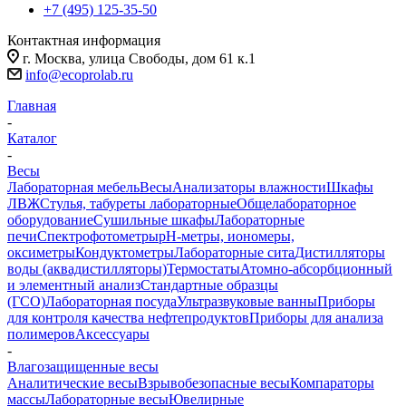
+7 (495) 125-35-50
Контактная информация
г. Москва, улица Свободы, дом 61 к.1
info@ecoprolab.ru
Главная
-
Каталог
-
Весы
Лабораторная мебель
Весы
Анализаторы влажности
Шкафы
ЛВЖ
Стулья, табуреты лабораторные
Общелабораторное
оборудование
Сушильные шкафы
Лабораторные
печи
Спектрофотометры
pH-метры, иономеры,
оксиметры
Кондуктометры
Лабораторные сита
Дистилляторы
воды (аквадистилляторы)
Термостаты
Атомно-абсорбционный
и элементный анализ
Стандартные образцы
(ГСО)
Лабораторная посуда
Ультразвуковые ванны
Приборы
для контроля качества нефтепродуктов
Приборы для анализа
полимеров
Аксессуары
-
Влагозащищенные весы
Аналитические весы
Взрывобезопасные весы
Компараторы
массы
Лабораторные весы
Ювелирные