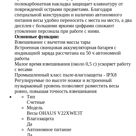
поликарбонатная накладка защищает клавиатуру от
повреждений острыми предметами. Благодаря
специальной конструкции и наличию автономного
питания весы удобно переносить с места на место, а два
дисплея с большими яркими цифрами снижают
утомление персонала при работе с ними.
Основные функции:
Взвешивание с вычетом массы тары
Встроенная свинцовая аккумуляторная батарея с
индикацией заряда рассчитана на 50 ч автономной
работы
Малое время взвешивания (около 0,5 с) ускоряет работу
с весами
Промышленный класс пыле-влагозащиты - IPX8
Регулируемые по высоте ножки и встроенный
пузырьковый уровень позволяют разместить весы
ровно, повышая точность взвешивания
Тип
Счетные
Модель
Весы OHAUS V22XWE3T
Влагозащита
Да
Автономное питание
Да