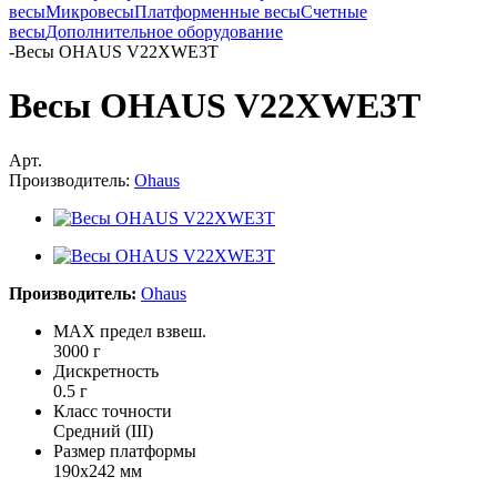
весы
Микровесы
Платформенные весы
Счетные
весы
Дополнительное оборудование
-
Весы OHAUS V22XWE3T
Весы OHAUS V22XWE3T
Арт.
Производитель:
Ohaus
Производитель:
Ohaus
MAX предел взвеш.
3000 г
Дискретность
0.5 г
Класс точности
Средний (III)
Размер платформы
190х242 мм