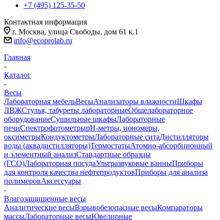
+7 (495) 125-35-50
Контактная информация
г. Москва, улица Свободы, дом 61 к.1
info@ecoprolab.ru
Главная
-
Каталог
-
Весы
Лабораторная мебель
Весы
Анализаторы влажности
Шкафы
ЛВЖ
Стулья, табуреты лабораторные
Общелабораторное
оборудование
Сушильные шкафы
Лабораторные
печи
Спектрофотометры
pH-метры, иономеры,
оксиметры
Кондуктометры
Лабораторные сита
Дистилляторы
воды (аквадистилляторы)
Термостаты
Атомно-абсорбционный
и элементный анализ
Стандартные образцы
(ГСО)
Лабораторная посуда
Ультразвуковые ванны
Приборы
для контроля качества нефтепродуктов
Приборы для анализа
полимеров
Аксессуары
-
Влагозащищенные весы
Аналитические весы
Взрывобезопасные весы
Компараторы
массы
Лабораторные весы
Ювелирные