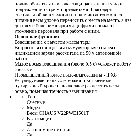
поликарбонатная накладка защищает клавиатуру от
повреждений острыми предметами. Благодаря
специальной конструкции и наличию автономного
питания весы удобно переносить с места на место, а два
дисплея с большими яркими цифрами снижают
утомление персонала при работе с ними.
Основные функции:
Взвешивание с вычетом массы тары
Встроенная свинцовая аккумуляторная батарея с
индикацией заряда рассчитана на 50 ч автономной
работы
Малое время взвешивания (около 0,5 с) ускоряет работу
с весами
Промышленный класс пыле-влагозащиты - IPX8
Регулируемые по высоте ножки и встроенный
пузырьковый уровень позволяют разместить весы
ровно, повышая точность взвешивания
Тип
Счетные
Модель
Весы OHAUS V22PWE1501T
Влагозащита
Да
Автономное питание
Да