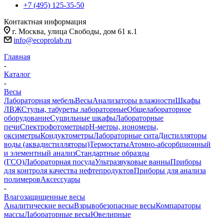
+7 (495) 125-35-50
Контактная информация
г. Москва, улица Свободы, дом 61 к.1
info@ecoprolab.ru
Главная
-
Каталог
-
Весы
Лабораторная мебель
Весы
Анализаторы влажности
Шкафы
ЛВЖ
Стулья, табуреты лабораторные
Общелабораторное
оборудование
Сушильные шкафы
Лабораторные
печи
Спектрофотометры
pH-метры, иономеры,
оксиметры
Кондуктометры
Лабораторные сита
Дистилляторы
воды (аквадистилляторы)
Термостаты
Атомно-абсорбционный
и элементный анализ
Стандартные образцы
(ГСО)
Лабораторная посуда
Ультразвуковые ванны
Приборы
для контроля качества нефтепродуктов
Приборы для анализа
полимеров
Аксессуары
-
Влагозащищенные весы
Аналитические весы
Взрывобезопасные весы
Компараторы
массы
Лабораторные весы
Ювелирные