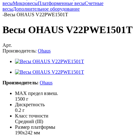
весы
Микровесы
Платформенные весы
Счетные
весы
Дополнительное оборудование
-
Весы OHAUS V22PWE1501T
Весы OHAUS V22PWE1501T
Арт.
Производитель:
Ohaus
Производитель:
Ohaus
MAX предел взвеш.
1500 г
Дискретность
0.2 г
Класс точности
Средний (III)
Размер платформы
190х242 мм