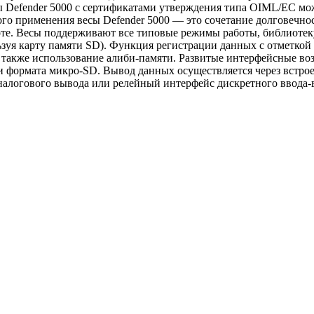
 Defender 5000 с сертификатами утверждения типа OIML/EC можн
о применения весы Defender 5000 — это сочетание долговечно
те. Весы поддерживают все типовые режимы работы, библиотеку 
зуя карту памяти SD). Функция регистрации данных с отметкой 
также использование алиби-памяти. Развитые интерфейсные воз
ти формата микро-SD. Вывод данных осуществляется через вст
 аналогового вывода или релейный интерфейс дискретного ввода-