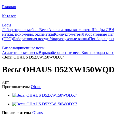
Главная
-
Каталог
-
Весы
Лабораторная мебель
Весы
Анализаторы влажности
Шкафы ЛВ
метры, иономеры, оксиметры
Кондуктометры
Лабораторные сит
(ГСО)
Лабораторная посуда
Ультразвуковые ванны
Приборы для 
-
Влагозащищенные весы
Аналитические весы
Взрывобезопасные весы
Компараторы мас
-
Весы OHAUS D52XW150WQDX7
Весы OHAUS D52XW150WQ
Арт.
Производитель:
Ohaus
Производитель:
Ohaus