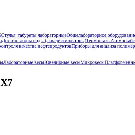
Ж
Стулья, табуреты лабораторные
Общелабораторное оборудовани
а
Дистилляторы воды (аквадистилляторы)
Термостаты
Атомно-абс
контроля качества нефтепродуктов
Приборы для анализа полиме
сы
Лабораторные весы
Ювелирные весы
Микровесы
Платформенны
DX7