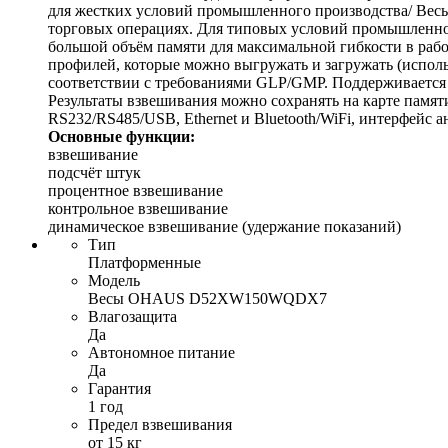
для жестких условий промышленного производства/ Весы
торговых операциях. Для типовых условий промышленног
большой объём памяти для максимальной гибкости в рабо
профилей, которые можно выгружать и загружать (исполь
соответствии с требованиями GLP/GMP. Поддерживается 
Результаты взвешивания можно сохранять на карте памя
RS232/RS485/USB, Ethernet и Bluetooth/WiFi, интерфейс
Основные функции:
взвешивание
подсчёт штук
процентное взвешивание
контрольное взвешивание
динамическое взвешивание (удержание показаний)
Тип
Платформенные
Модель
Весы OHAUS D52XW150WQDX7
Влагозащита
Да
Автономное питание
Да
Гарантия
1 год
Предел взвешивания
от 15 кг