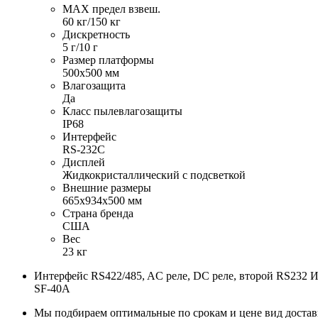
MAX предел взвеш.
60 кг/150 кг
Дискретность
5 г/10 г
Размер платформы
500х500 мм
Влагозащита
Да
Класс пылевлагозащиты
IP68
Интерфейс
RS-232C
Дисплей
Жидкокристаллический с подсветкой
Внешние размеры
665х934х500 мм
Страна бренда
США
Вес
23 кг
Интерфейс RS422/485, AC реле, DC реле, второй RS232
SF-40A
Мы подбираем оптимальные по срокам и цене вид доста