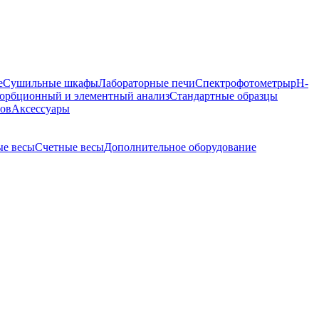
е
Сушильные шкафы
Лабораторные печи
Спектрофотометры
pH-
орбционный и элементный анализ
Стандартные образцы
ров
Аксессуары
е весы
Счетные весы
Дополнительное оборудование