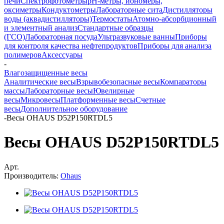
печи
Спектрофотометры
pH-метры, иономеры,
оксиметры
Кондуктометры
Лабораторные сита
Дистилляторы
воды (аквадистилляторы)
Термостаты
Атомно-абсорбционный
и элементный анализ
Стандартные образцы
(ГСО)
Лабораторная посуда
Ультразвуковые ванны
Приборы
для контроля качества нефтепродуктов
Приборы для анализа
полимеров
Аксессуары
-
Влагозащищенные весы
Аналитические весы
Взрывобезопасные весы
Компараторы
массы
Лабораторные весы
Ювелирные
весы
Микровесы
Платформенные весы
Счетные
весы
Дополнительное оборудование
-
Весы OHAUS D52P150RTDL5
Весы OHAUS D52P150RTDL5
Арт.
Производитель:
Ohaus