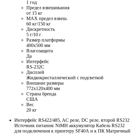
1 год
Предел взвешивания
от 15 кг
MAX предел взвеш.
60 кг/150 кг
Дискретность
5 г/10 г
Размер платформы
400х500 мм
Влагозащита
Да
Интерфейс
RS-232C
Дисплей
Жидкокристаллический с подсветкой
Внешние размеры
772х120х400 мм
Страна бренда
США
Вес
20 кг
Интерфейс RS422/485, AC реле, DC реле, второй RS232
Источник питания: NiMH аккумулятор Кабель RS232
для подключения к принтеру SF40А и к ПК Матричный