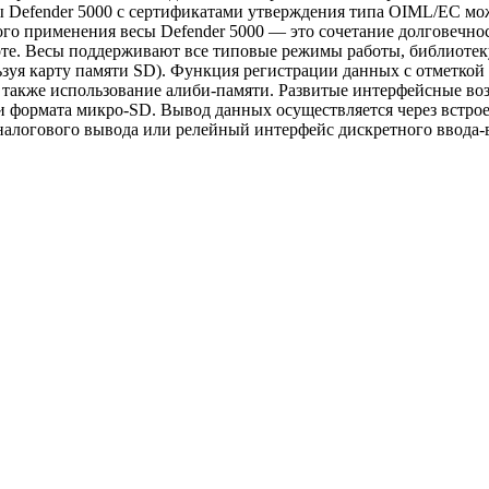
 Defender 5000 с сертификатами утверждения типа OIML/EC можн
о применения весы Defender 5000 — это сочетание долговечно
те. Весы поддерживают все типовые режимы работы, библиотеку 
зуя карту памяти SD). Функция регистрации данных с отметкой 
также использование алиби-памяти. Развитые интерфейсные воз
ти формата микро-SD. Вывод данных осуществляется через вст
 аналогового вывода или релейный интерфейс дискретного ввода-