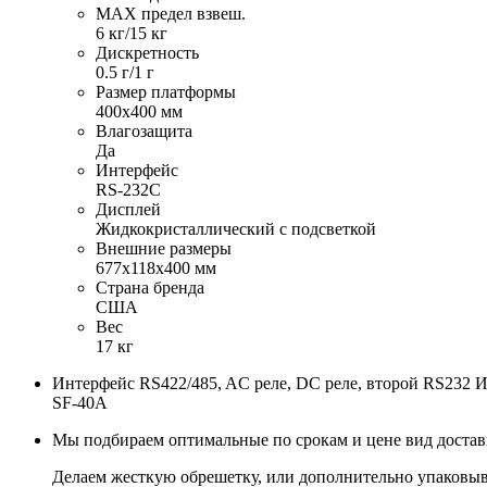
MAX предел взвеш.
6 кг/15 кг
Дискретность
0.5 г/1 г
Размер платформы
400х400 мм
Влагозащита
Да
Интерфейс
RS-232C
Дисплей
Жидкокристаллический с подсветкой
Внешние размеры
677х118х400 мм
Страна бренда
США
Вес
17 кг
Интерфейс RS422/485, AC реле, DC реле, второй RS232
SF-40A
Мы подбираем оптимальные по срокам и цене вид доста
Делаем жесткую обрешетку, или дополнительно упаковыв