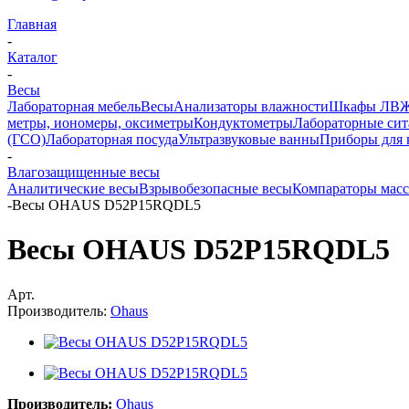
Главная
-
Каталог
-
Весы
Лабораторная мебель
Весы
Анализаторы влажности
Шкафы ЛВ
метры, иономеры, оксиметры
Кондуктометры
Лабораторные сит
(ГСО)
Лабораторная посуда
Ультразвуковые ванны
Приборы для 
-
Влагозащищенные весы
Аналитические весы
Взрывобезопасные весы
Компараторы мас
-
Весы OHAUS D52P15RQDL5
Весы OHAUS D52P15RQDL5
Арт.
Производитель:
Ohaus
Производитель:
Ohaus