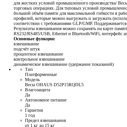
для жестких условий промышленного производства/ Весы
торговых операциях. Для типовых условий промышленног
большой объём памяти для максимальной гибкости в рабо
профилей, которые можно выгружать и загружать (исполь
соответствии с требованиями GLP/GMP. Поддерживается 
Результаты взвешивания можно сохранять на карте памя
RS232/RS485/USB, Ethernet и Bluetooth/WiFi, интерфейс
Основные функции:
взвешивание
подсчёт штук
процентное взвешивание
контрольное взвешивание
динамическое взвешивание (удержание показаний)
Тип
Платформенные
Модель
Весы OHAUS D52P15RQDL5
Влагозащита
Да
Автономное питание
Да
Гарантия
1 год
Предел взвешивания
от 1 кг до 15 кг