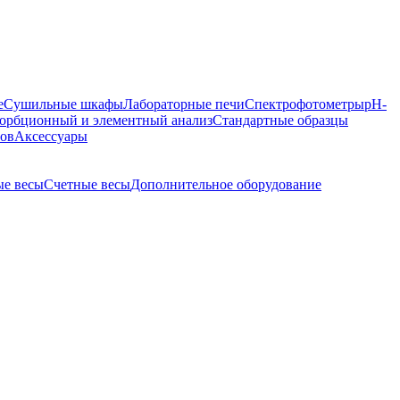
е
Сушильные шкафы
Лабораторные печи
Спектрофотометры
pH-
орбционный и элементный анализ
Стандартные образцы
ров
Аксессуары
е весы
Счетные весы
Дополнительное оборудование