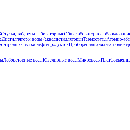
Ж
Стулья, табуреты лабораторные
Общелабораторное оборудовани
а
Дистилляторы воды (аквадистилляторы)
Термостаты
Атомно-абс
контроля качества нефтепродуктов
Приборы для анализа полиме
сы
Лабораторные весы
Ювелирные весы
Микровесы
Платформенны