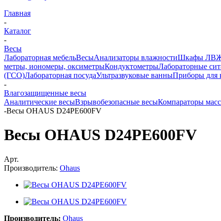
Главная
-
Каталог
-
Весы
Лабораторная мебель
Весы
Анализаторы влажности
Шкафы ЛВ
метры, иономеры, оксиметры
Кондуктометры
Лабораторные сит
(ГСО)
Лабораторная посуда
Ультразвуковые ванны
Приборы для 
-
Влагозащищенные весы
Аналитические весы
Взрывобезопасные весы
Компараторы мас
-
Весы OHAUS D24PE600FV
Весы OHAUS D24PE600FV
Арт.
Производитель:
Ohaus
Производитель:
Ohaus