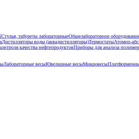
Ж
Стулья, табуреты лабораторные
Общелабораторное оборудовани
а
Дистилляторы воды (аквадистилляторы)
Термостаты
Атомно-абс
контроля качества нефтепродуктов
Приборы для анализа полиме
сы
Лабораторные весы
Ювелирные весы
Микровесы
Платформенны