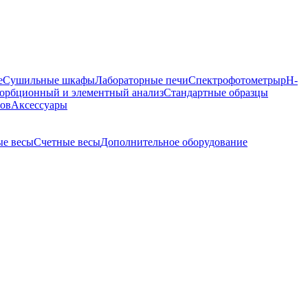
е
Сушильные шкафы
Лабораторные печи
Спектрофотометры
pH-
орбционный и элементный анализ
Стандартные образцы
ров
Аксессуары
е весы
Счетные весы
Дополнительное оборудование