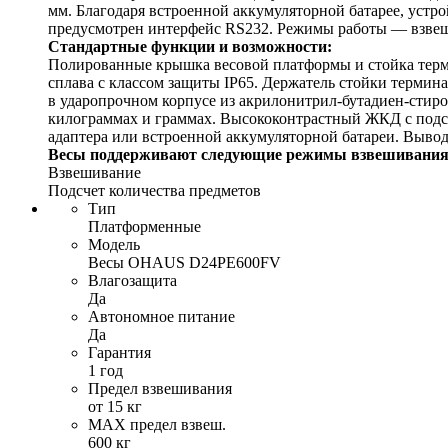
мм. Благодаря встроенной аккумуляторной батарее, уст
предусмотрен интерфейс RS232. Режимы работы — взвеши
Стандартные функции и возможности:
Полированные крышка весовой платформы и стойка термин
сплава с классом защиты IP65. Держатель стойки термина
в ударопрочном корпусе из акрилонитрил-бутадиен-стирол
килограммах и граммах. Высококонтрастный ЖКД с подсв
адаптера или встроенной аккумуляторной батареи. Выво
Весы поддерживают следующие режимы взвешивания
Взвешивание
Подсчет количества предметов
Тип
Платформенные
Модель
Весы OHAUS D24PE600FV
Влагозащита
Да
Автономное питание
Да
Гарантия
1 год
Предел взвешивания
от 15 кг
MAX предел взвеш.
600 кг