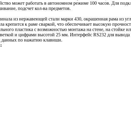
ройство может работать в автономном режиме 100 часов. Для по
вание, подсчет кол-ва предметов.
ала из нержавеющей стали марки 430, окрашенная рама из угле
ла крепится к раме сваркой, что обеспечивает высокую прочност
ьного пластика с возможностью монтажа на стене, на стойке ил
еткой и цифрами высотой 25 мм. Интерфейс RS232 для вывода д
д данных по нажатию клавиши.
: