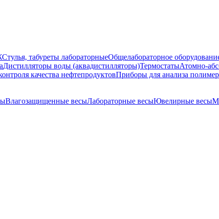
Ж
Стулья, табуреты лабораторные
Общелабораторное оборудовани
а
Дистилляторы воды (аквадистилляторы)
Термостаты
Атомно-абс
контроля качества нефтепродуктов
Приборы для анализа полиме
сы
Влагозащищенные весы
Лабораторные весы
Ювелирные весы
М