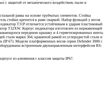
ал с защитой от механического воздействия, пыли и
 стальной рамы на основе трубчатых элементов. Стойка
ель стойки крепится к раме сваркой. Набор функций у весов
 Индикатор Т31P отличается устойчивым к ударам пластиковый
дикатор T32XW. Корпус индикатора изготовлен из нержавеющей
ладывающуюся переднюю крышку и 4 герметизированных винта.
ей стали марки 304, крашеной рамой из углеродистой стали и
к (IP 67). Модели платформенных весов серии Defender 3000 с
ии оборудованы встроенным двунаправленным интерфейсом RS-
корпусе из алюминия с классом защиты IP67.