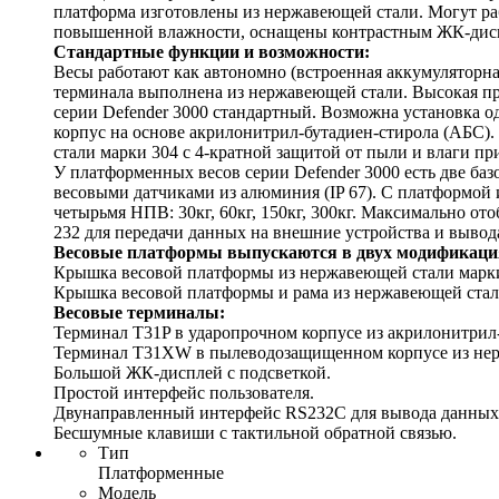
платформа изготовлены из нержавеющей стали. Могут раб
повышенной влажности, оснащены контрастным ЖК-дисп
Стандартные функции и возможности:
Весы работают как автономно (встроенная аккумуляторная
терминала выполнена из нержавеющей стали. Высокая про
серии Defender 3000 стандартный. Возможна установка о
корпус на основе акрилонитрил-бутадиен-стирола (АБС).
стали марки 304 с 4-кратной защитой от пыли и влаги 
У платформенных весов серии Defender 3000 есть две ба
весовыми датчиками из алюминия (IP 67). С платформой и
четырьмя НПВ: 30кг, 60кг, 150кг, 300кг. Максимально о
232 для передачи данных на внешние устройства и вывода
Весовые платформы выпускаются в двух модификаци
Крышка весовой платформы из нержавеющей стали марки 3
Крышка весовой платформы и рама из нержавеющей стали 
Весовые терминалы:
Терминал T31P в ударопрочном корпусе из акрилонитрил-
Терминал T31XW в пылеводозащищенном корпусе из нерж
Большой ЖК-дисплей с подсветкой.
Простой интерфейс пользователя.
Двунаправленный интерфейс RS232C для вывода данных
Бесшумные клавиши с тактильной обратной связью.
Тип
Платформенные
Модель