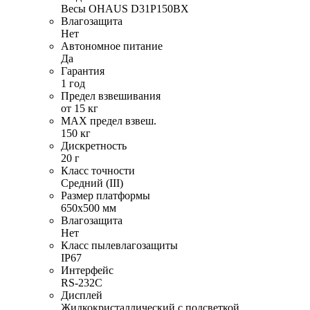
Весы OHAUS D31P150BX
Влагозащита
Нет
Автономное питание
Да
Гарантия
1 год
Предел взвешивания
от 15 кг
MAX предел взвеш.
150 кг
Дискретность
20 г
Класс точности
Средний (III)
Размер платформы
650х500 мм
Влагозащита
Нет
Класс пылевлагозащиты
IP67
Интерфейс
RS-232C
Дисплей
Жидкокристаллический с подсветкой