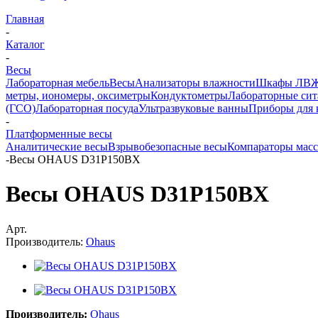
Главная
-
Каталог
-
Весы
Лабораторная мебель
Весы
Анализаторы влажности
Шкафы ЛВ
метры, иономеры, оксиметры
Кондуктометры
Лабораторные сит
(ГСО)
Лабораторная посуда
Ультразвуковые ванны
Приборы для 
-
Платформенные весы
Аналитические весы
Взрывобезопасные весы
Компараторы мас
-
Весы OHAUS D31P150BX
Весы OHAUS D31P150BX
Арт.
Производитель:
Ohaus
Производитель:
Ohaus