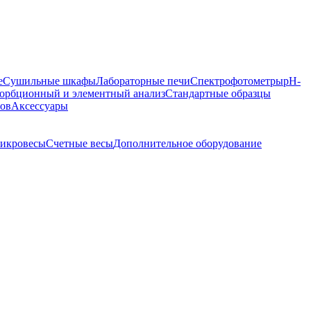
е
Сушильные шкафы
Лабораторные печи
Спектрофотометры
pH-
орбционный и элементный анализ
Стандартные образцы
ров
Аксессуары
икровесы
Счетные весы
Дополнительное оборудование