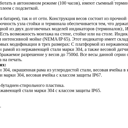
отать в автономном режиме (100 часов), имеют съемный термин
леем с подсветкой.
 батарея), так и от сети. Конструкция весов состоит из прочной
чность узла стойки и терминала обеспечивается тем, что держат
дной из двух долговечных моделей индикаторов (терминалов):,
 Есть возможность монтажа на стене, стойке или на столе. Ин
при интенсивной мойке (NEMA/IP 65). Этот индикатор имеет ск
зовых модификации в трех размерах: С платформой из нержавеющ
 рамой из нержавеющей стали марки 304, а также весовой датчи
тображаемое разрешение у весов до 7500d. Все весы данной сер
 на печать.
ях:
04, окрашенная рама из углеродистой стали, весовая ячейка в 
марки 304, весовая ячейка с классом защиты IP67.
бутадиен-стирольного пластика.
авеющей стали марки 304 с классом защиты IP65.
.