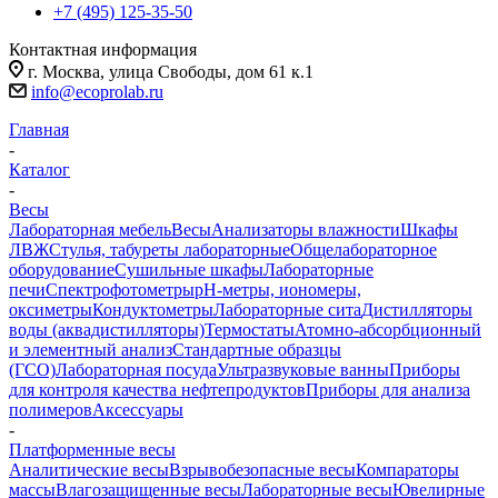
+7 (495) 125-35-50
Контактная информация
г. Москва, улица Свободы, дом 61 к.1
info@ecoprolab.ru
Главная
-
Каталог
-
Весы
Лабораторная мебель
Весы
Анализаторы влажности
Шкафы
ЛВЖ
Стулья, табуреты лабораторные
Общелабораторное
оборудование
Сушильные шкафы
Лабораторные
печи
Спектрофотометры
pH-метры, иономеры,
оксиметры
Кондуктометры
Лабораторные сита
Дистилляторы
воды (аквадистилляторы)
Термостаты
Атомно-абсорбционный
и элементный анализ
Стандартные образцы
(ГСО)
Лабораторная посуда
Ультразвуковые ванны
Приборы
для контроля качества нефтепродуктов
Приборы для анализа
полимеров
Аксессуары
-
Платформенные весы
Аналитические весы
Взрывобезопасные весы
Компараторы
массы
Влагозащищенные весы
Лабораторные весы
Ювелирные