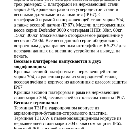
трех размерах: С платформой из нержавеющей стали
марки 304, крашеной рамой из углеродистой стали и
весовыми датчиками из алюминия (IP 67). С
платформой и рамой из нержавеющей стали марки 304,
а также весовой датчик (IP 67). Модели платформенных
весов серии Defender 3000 с четырьмя НПВ: 30кг, 60кг,
150кг, 300кг. Максимально отображаемое разрешение у
весов до 7500d. Все весы данной серии оборудованы
встроенным двунаправленным интерфейсом RS-232 для
передачи данных на внешние устройства и вывода на
печать.
Весовые платформы выпускаются в двух
модификациях:
Крышка весовой платформы из нержавеющей стали
марки 304, окрашенная рама из углеродистой стали,
весовая ячейка в корпусе из алюминия с классом защиты
IP67.
Крышка весовой платформы и рама из нержавеющей
стали марки 304, весовая ячейка с классом защиты IP67.
Весовые терминалы:
Терминал T31P в ударопрочном корпусе из
акрилонитрил-бутадиен-стирольного пластика.
Терминал T31XW в пылеводозащищенном корпусе из
нержавеющей стали марки 304 с классом защиты IP65.
Большой ЖК-дисплей с подсветкой.