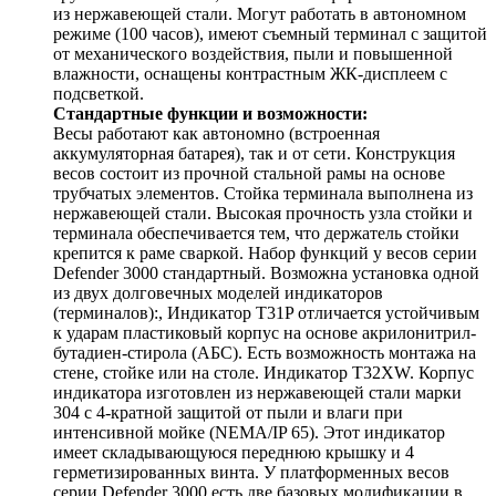
из нержавеющей стали. Могут работать в автономном
режиме (100 часов), имеют съемный терминал с защитой
от механического воздействия, пыли и повышенной
влажности, оснащены контрастным ЖК-дисплеем с
подсветкой.
Стандартные функции и возможности:
Весы работают как автономно (встроенная
аккумуляторная батарея), так и от сети. Конструкция
весов состоит из прочной стальной рамы на основе
трубчатых элементов. Стойка терминала выполнена из
нержавеющей стали. Высокая прочность узла стойки и
терминала обеспечивается тем, что держатель стойки
крепится к раме сваркой. Набор функций у весов серии
Defender 3000 стандартный. Возможна установка одной
из двух долговечных моделей индикаторов
(терминалов):, Индикатор Т31P отличается устойчивым
к ударам пластиковый корпус на основе акрилонитрил-
бутадиен-стирола (АБС). Есть возможность монтажа на
стене, стойке или на столе. Индикатор T32XW. Корпус
индикатора изготовлен из нержавеющей стали марки
304 с 4-кратной защитой от пыли и влаги при
интенсивной мойке (NEMA/IP 65). Этот индикатор
имеет складывающуюся переднюю крышку и 4
герметизированных винта. У платформенных весов
серии Defender 3000 есть две базовых модификации в