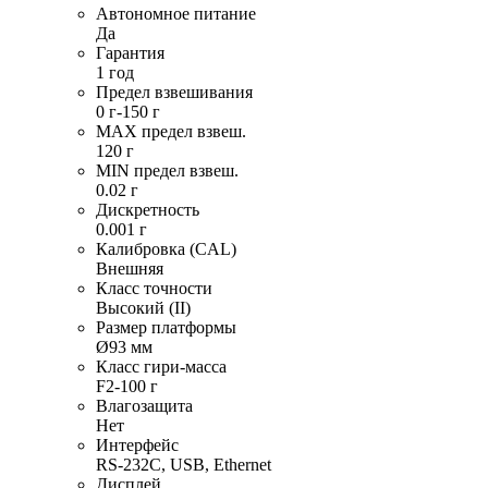
Автономное питание
Да
Гарантия
1 год
Предел взвешивания
0 г-150 г
MAX предел взвеш.
120 г
MIN предел взвеш.
0.02 г
Дискретность
0.001 г
Калибровка (CAL)
Внешняя
Класс точности
Высокий (II)
Размер платформы
Ø93 мм
Класс гири-масса
F2-100 г
Влагозащита
Нет
Интерфейс
RS-232C, USB, Ethernet
Дисплей