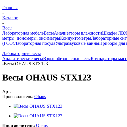
Главная
-
Каталог
-
Весы
Лабораторная мебель
Весы
Анализаторы влажности
Шкафы ЛВ
метры, иономеры, оксиметры
Кондуктометры
Лабораторные сит
(ГСО)
Лабораторная посуда
Ультразвуковые ванны
Приборы для 
-
Лабораторные весы
Аналитические весы
Взрывобезопасные весы
Компараторы мас
-
Весы OHAUS STX123
Весы OHAUS STX123
Арт.
Производитель:
Ohaus
Производитель:
Ohaus