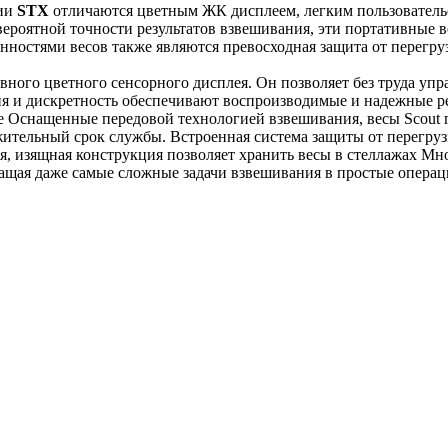
рии
STX
отличаются цветным ЖК дисплеем, легким пользователь
вероятной точности результатов взвешивания, эти портативные 
ностями весов также являются превосходная защита от перегр
ого цветного сенсорного дисплея. Он позволяет без труда упра
 и дискретность обеспечивают воспроизводимые и надежные рез
 Оснащенные передовой технологией взвешивания, весы Scout
лжительный срок службы. Встроенная система защиты от перегру
я, изящная конструкция позволяет хранить весы в стеллажах 
ащая даже самые сложные задачи взвешивания в простые опера