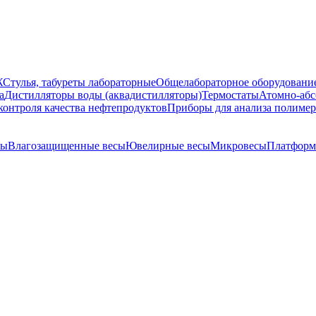
Ж
Стулья, табуреты лабораторные
Общелабораторное оборудовани
а
Дистилляторы воды (аквадистилляторы)
Термостаты
Атомно-абс
контроля качества нефтепродуктов
Приборы для анализа полиме
сы
Влагозащищенные весы
Ювелирные весы
Микровесы
Платформ