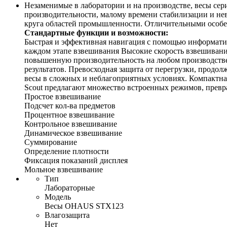
Незаменимые в лаборатории и на производстве, весы се
производительности, малому времени стабилизации и не
круга областей промышленности. Отличительными особен
Стандартные функции и возможности:
Быстрая и эффективная навигация с помощью информативн
каждом этапе взвешивания Высокие скорость взвешивания
повышенную производительность на любом производстве
результатов. Превосходная защита от перегрузки, продо
весы в сложных и неблагоприятных условиях. Компактна
Scout предлагают множество встроенных режимов, превр
Простое взвешивание
Подсчет кол-ва предметов
Процентное взвешивание
Контрольное взвешивание
Динамическое взвешивание
Суммирование
Определение плотности
Фиксация показаний дисплея
Мольное взвешивание
Тип
Лабораторные
Модель
Весы OHAUS STX123
Влагозащита
Нет