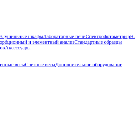
е
Сушильные шкафы
Лабораторные печи
Спектрофотометры
pH-
орбционный и элементный анализ
Стандартные образцы
ров
Аксессуары
енные весы
Счетные весы
Дополнительное оборудование