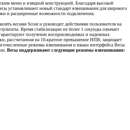
ским меню и изящной конструкцией. Благодаря высокой
весы устанавливают новый стандарт взвешивания для широкого
узки и расширенные возможности подключения.
влять весами Scout и руководит действиями пользователя на
ультаты. Время стабилизации не более 1 секунды означает
 гарантируют получение воспроизводимых и надежных
зки, рассчитанная на 10-кратное превышение НПВ, защищает
Многочисленные режимы взвешивания и языки интерфейса Весы
ции.
Весы поддерживают следующие режимы взвешивания: