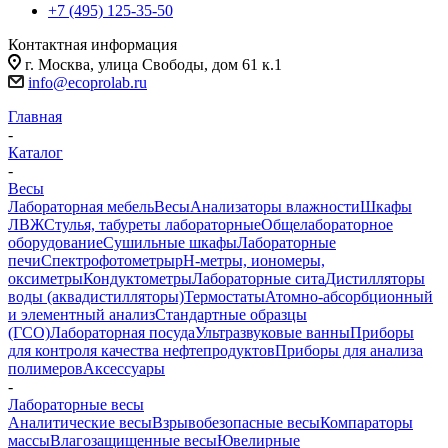
+7 (495) 125-35-50
Контактная информация
г. Москва, улица Свободы, дом 61 к.1
info@ecoprolab.ru
Главная
-
Каталог
-
Весы
Лабораторная мебель
Весы
Анализаторы влажности
Шкафы
ЛВЖ
Стулья, табуреты лабораторные
Общелабораторное
оборудование
Сушильные шкафы
Лабораторные
печи
Спектрофотометры
pH-метры, иономеры,
оксиметры
Кондуктометры
Лабораторные сита
Дистилляторы
воды (аквадистилляторы)
Термостаты
Атомно-абсорбционный
и элементный анализ
Стандартные образцы
(ГСО)
Лабораторная посуда
Ультразвуковые ванны
Приборы
для контроля качества нефтепродуктов
Приборы для анализа
полимеров
Аксессуары
-
Лабораторные весы
Аналитические весы
Взрывобезопасные весы
Компараторы
массы
Влагозащищенные весы
Ювелирные