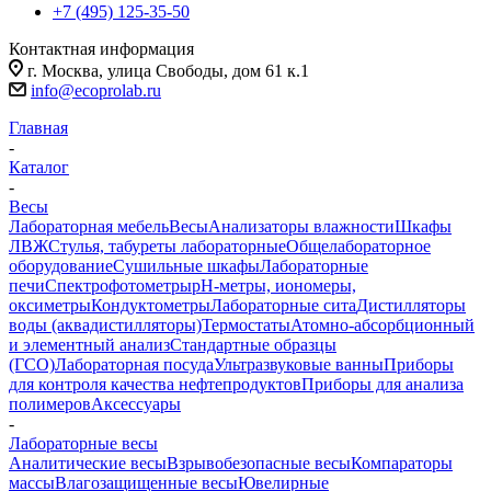
+7 (495) 125-35-50
Контактная информация
г. Москва, улица Свободы, дом 61 к.1
info@ecoprolab.ru
Главная
-
Каталог
-
Весы
Лабораторная мебель
Весы
Анализаторы влажности
Шкафы
ЛВЖ
Стулья, табуреты лабораторные
Общелабораторное
оборудование
Сушильные шкафы
Лабораторные
печи
Спектрофотометры
pH-метры, иономеры,
оксиметры
Кондуктометры
Лабораторные сита
Дистилляторы
воды (аквадистилляторы)
Термостаты
Атомно-абсорбционный
и элементный анализ
Стандартные образцы
(ГСО)
Лабораторная посуда
Ультразвуковые ванны
Приборы
для контроля качества нефтепродуктов
Приборы для анализа
полимеров
Аксессуары
-
Лабораторные весы
Аналитические весы
Взрывобезопасные весы
Компараторы
массы
Влагозащищенные весы
Ювелирные