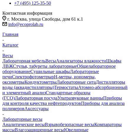
+7 (495) 125-35-50
Контактная информация
г. Москва, улица Свободы, дом 61 к.1
info@ecoprolab.ru
Главная
-
Каталог
-
Весы
Лабораторная мебель
Весы
Анализаторы влажности
Шкафы
ЛВЖ
Стулья, табуреты лабораторные
Общелабораторное
оборудование
Сушильные шкафы
Лабораторные
печи
Спектрофотометры
pH-метры, иономеры,
оксиметры
Кондуктометры
Лабораторные сита
Дистилляторы
воды (аквадистилляторы)
Термостаты
Атомно-абсорбционный
и элементный анализ
Стандартные образцы
(ГСО)
Лабораторная посуда
Ультразвуковые ванны
Приборы
для контроля качества нефтепродуктов
Приборы для анализа
полимеров
Аксессуары
-
Лабораторные весы
Аналитические весы
Взрывобезопасные весы
Компараторы
массы
Влагозащищенные весы
Ювелирные