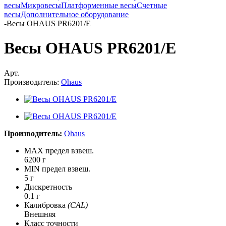
весы
Микровесы
Платформенные весы
Счетные
весы
Дополнительное оборудование
-
Весы OHAUS PR6201/E
Весы OHAUS PR6201/E
Арт.
Производитель:
Ohaus
Производитель:
Ohaus
MAX предел взвеш.
6200 г
MIN предел взвеш.
5 г
Дискретность
0.1 г
Калибровка
(CAL)
Внешняя
Класс точности