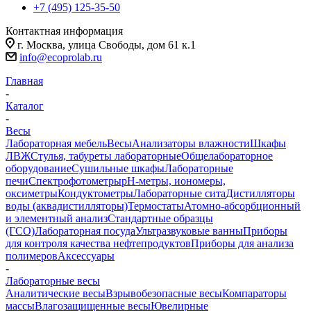
+7 (495) 125-35-50
Контактная информация
г. Москва, улица Свободы, дом 61 к.1
info@ecoprolab.ru
Главная
-
Каталог
-
Весы
Лабораторная мебель
Весы
Анализаторы влажности
Шкафы
ЛВЖ
Стулья, табуреты лабораторные
Общелабораторное
оборудование
Сушильные шкафы
Лабораторные
печи
Спектрофотометры
pH-метры, иономеры,
оксиметры
Кондуктометры
Лабораторные сита
Дистилляторы
воды (аквадистилляторы)
Термостаты
Атомно-абсорбционный
и элементный анализ
Стандартные образцы
(ГСО)
Лабораторная посуда
Ультразвуковые ванны
Приборы
для контроля качества нефтепродуктов
Приборы для анализа
полимеров
Аксессуары
-
Лабораторные весы
Аналитические весы
Взрывобезопасные весы
Компараторы
массы
Влагозащищенные весы
Ювелирные