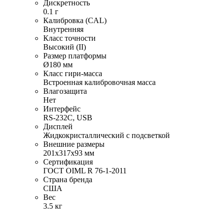
Дискретность
0.1 г
Калибровка (CAL)
Внутренняя
Класс точности
Высокий (II)
Размер платформы
Ø180 мм
Класс гири-масса
Встроенная калибровочная масса
Влагозащита
Нет
Интерфейс
RS-232C, USB
Дисплей
Жидкокристаллический с подсветкой
Внешние размеры
201х317х93 мм
Сертификация
ГОСТ OIML R 76-1-2011
Страна бренда
США
Вес
3.5 кг