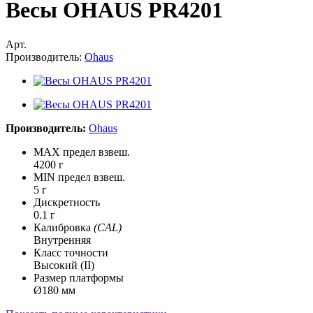
Весы OHAUS PR4201
Арт.
Производитель:
Ohaus
Производитель:
Ohaus
MAX предел взвеш.
4200 г
MIN предел взвеш.
5 г
Дискретность
0.1 г
Калибровка
(CAL)
Внутренняя
Класс точности
Высокий (II)
Размер платформы
Ø180 мм