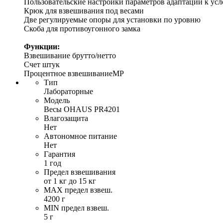
Пользовательские настройки параметров адаптации к ус
Крюк для взвешивания под весами
Две регулируемые опоры для установки по уровню
Скоба для противоугонного замка
​Функции:
Взвешивание брутто/нетто
Счет штук
Процентное взвешиваниеMP
Тип
Лабораторные
Модель
Весы OHAUS PR4201
Влагозащита
Нет
Автономное питание
Нет
Гарантия
1 год
Предел взвешивания
от 1 кг до 15 кг
MAX предел взвеш.
4200 г
MIN предел взвеш.
5 г