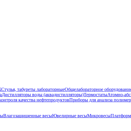
Ж
Стулья, табуреты лабораторные
Общелабораторное оборудовани
а
Дистилляторы воды (аквадистилляторы)
Термостаты
Атомно-абс
контроля качества нефтепродуктов
Приборы для анализа полиме
сы
Влагозащищенные весы
Ювелирные весы
Микровесы
Платформ