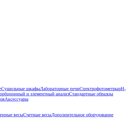
е
Сушильные шкафы
Лабораторные печи
Спектрофотометры
pH-
орбционный и элементный анализ
Стандартные образцы
ров
Аксессуары
енные весы
Счетные весы
Дополнительное оборудование