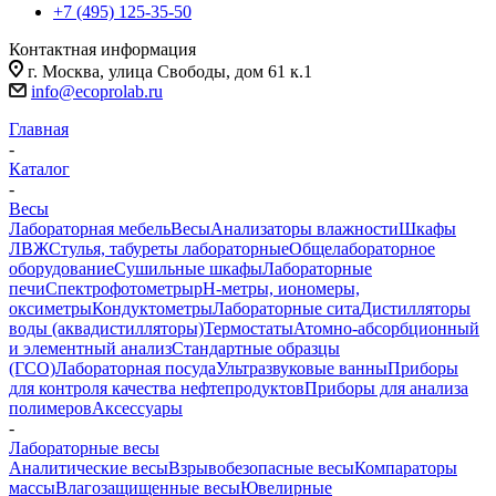
+7 (495) 125-35-50
Контактная информация
г. Москва, улица Свободы, дом 61 к.1
info@ecoprolab.ru
Главная
-
Каталог
-
Весы
Лабораторная мебель
Весы
Анализаторы влажности
Шкафы
ЛВЖ
Стулья, табуреты лабораторные
Общелабораторное
оборудование
Сушильные шкафы
Лабораторные
печи
Спектрофотометры
pH-метры, иономеры,
оксиметры
Кондуктометры
Лабораторные сита
Дистилляторы
воды (аквадистилляторы)
Термостаты
Атомно-абсорбционный
и элементный анализ
Стандартные образцы
(ГСО)
Лабораторная посуда
Ультразвуковые ванны
Приборы
для контроля качества нефтепродуктов
Приборы для анализа
полимеров
Аксессуары
-
Лабораторные весы
Аналитические весы
Взрывобезопасные весы
Компараторы
массы
Влагозащищенные весы
Ювелирные