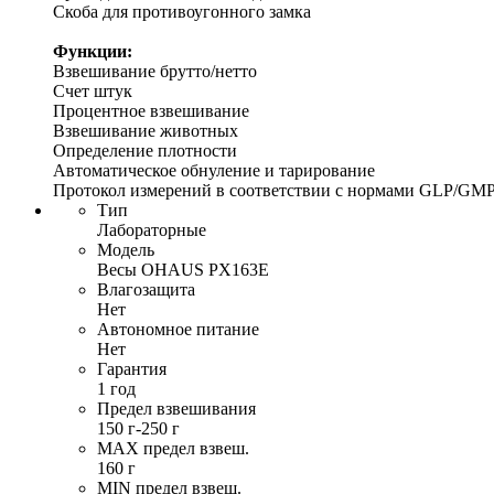
Скоба для противоугонного замка
Функции:
Взвешивание брутто/нетто
Счет штук
Процентное взвешивание
Взвешивание животных
Определение плотности
Автоматическое обнуление и тарирование
Протокол измерений в соответствии с нормами GLP/GM
Тип
Лабораторные
Модель
Весы OHAUS PX163E
Влагозащита
Нет
Автономное питание
Нет
Гарантия
1 год
Предел взвешивания
150 г-250 г
MAX предел взвеш.
160 г
MIN предел взвеш.