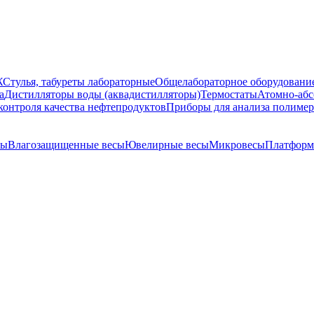
Ж
Стулья, табуреты лабораторные
Общелабораторное оборудовани
а
Дистилляторы воды (аквадистилляторы)
Термостаты
Атомно-абс
контроля качества нефтепродуктов
Приборы для анализа полиме
сы
Влагозащищенные весы
Ювелирные весы
Микровесы
Платформ