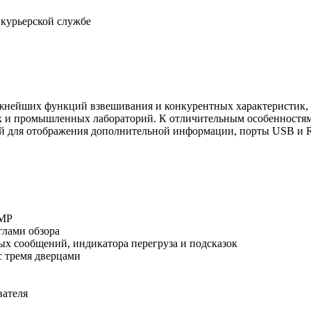
 курьерской службе
жнейших функций взвешивания и конкурентных характеристик,
ких и промышленных лабораторий. К отличительным особенностя
ей для отображения дополнительной информации, порты USB и 
GMP
глами обзора
ых сообщений, индикатора перегруза и подсказок
с тремя дверцами
вателя