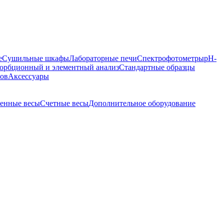
е
Сушильные шкафы
Лабораторные печи
Спектрофотометры
pH-
орбционный и элементный анализ
Стандартные образцы
ров
Аксессуары
енные весы
Счетные весы
Дополнительное оборудование