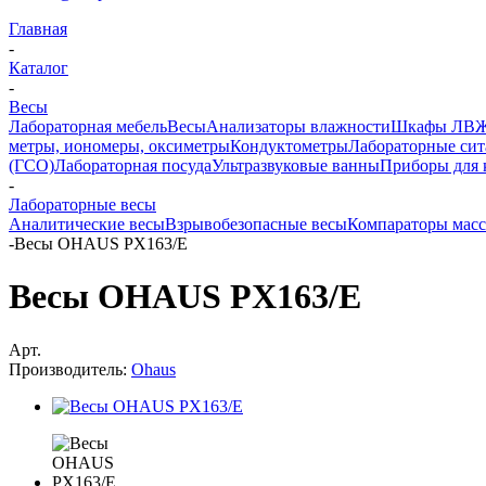
Главная
-
Каталог
-
Весы
Лабораторная мебель
Весы
Анализаторы влажности
Шкафы ЛВ
метры, иономеры, оксиметры
Кондуктометры
Лабораторные сит
(ГСО)
Лабораторная посуда
Ультразвуковые ванны
Приборы для 
-
Лабораторные весы
Аналитические весы
Взрывобезопасные весы
Компараторы мас
-
Весы OHAUS PX163/E
Весы OHAUS PX163/E
Арт.
Производитель:
Ohaus