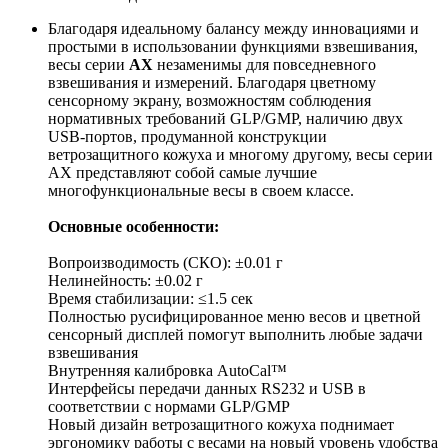
Благодаря идеальному балансу между инновациями и
простыми в использовании функциями взвешивания,
весы серии
АХ
незаменимы для повседневного
взвешивания и измерений. Благодаря цветному
сенсорному экрану, возможностям соблюдения
нормативных требований GLP/GMP, наличию двух
USB-портов, продуманной конструкции
ветрозащитного кожуха и многому другому, весы серии
АХ представляют собой самые лучшие
многофункциональные весы в своем классе.
Основные особенности:
Вопроизводимость (СКО): ±0.01 г
Нелинейность: ±0.02 г
Время стабилизации: ≤1.5 сек
Полностью русифицированное меню весов и цветной
сенсорный дисплей помогут выполнить любые задачи
взвешивания
Внутренняя калибровка AutoCal™
Интерфейсы передачи данных RS232 и USB в
соответствии с нормами GLP/GMP
Новый дизайн ветрозащитного кожуха поднимает
эргономику работы с весами на новый уровень удобства