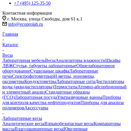
+7 (495) 125-35-50
Контактная информация
г. Москва, улица Свободы, дом 61 к.1
info@ecoprolab.ru
Главная
-
Каталог
-
Весы
Лабораторная мебель
Весы
Анализаторы влажности
Шкафы
ЛВЖ
Стулья, табуреты лабораторные
Общелабораторное
оборудование
Сушильные шкафы
Лабораторные
печи
Спектрофотометры
pH-метры, иономеры,
оксиметры
Кондуктометры
Лабораторные сита
Дистилляторы
воды (аквадистилляторы)
Термостаты
Атомно-абсорбционный
и элементный анализ
Стандартные образцы
(ГСО)
Лабораторная посуда
Ультразвуковые ванны
Приборы
для контроля качества нефтепродуктов
Приборы для анализа
полимеров
Аксессуары
-
Лабораторные весы
Аналитические весы
Взрывобезопасные весы
Компараторы
массы
Влагозащищенные весы
Ювелирные