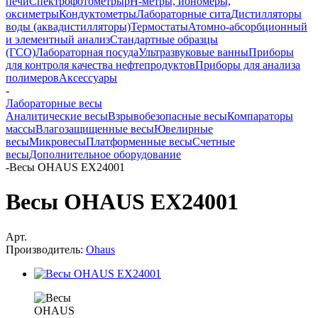
печи
Спектрофотометры
pH-метры, иономеры,
оксиметры
Кондуктометры
Лабораторные сита
Дистилляторы
воды (аквадистилляторы)
Термостаты
Атомно-абсорбционный
и элементный анализ
Стандартные образцы
(ГСО)
Лабораторная посуда
Ультразвуковые ванны
Приборы
для контроля качества нефтепродуктов
Приборы для анализа
полимеров
Аксессуары
-
Лабораторные весы
Аналитические весы
Взрывобезопасные весы
Компараторы
массы
Влагозащищенные весы
Ювелирные
весы
Микровесы
Платформенные весы
Счетные
весы
Дополнительное оборудование
-
Весы OHAUS EX24001
Весы OHAUS EX24001
Арт.
Производитель:
Ohaus