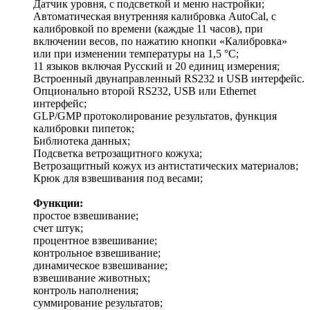
Датчик уровня, с подсветкой и меню настройки;
Автоматическая внутренняя калибровка AutoCal, с
калибровкой по времени (каждые 11 часов), при
включении весов, по нажатию кнопки «Калибровка»
или при изменении температуры на 1,5 °С;
11 языков включая Русский и 20 единиц измерения;
Встроенный двунаправленный RS232 и USB интерфейс.
Опционально второй RS232, USB или Ethernet
интерфейс;
GLP/GMP протоколирование результатов, функция
калибровки пипеток;
Библиотека данных;
Подсветка ветрозащитного кожуха;
Ветрозащитный кожух из антистатических материалов;
Крюк для взвешивания под весами;
Функции:
простое взвешивание;
счет штук;
процентное взвешивание;
контрольное взвешивание;
динамическое взвешивание;
взвешивание животных;
контроль наполнения;
суммирование результатов;