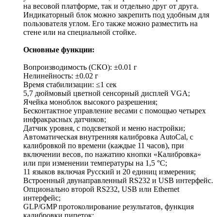
на весовой платформе, так и отдельно друг от друга.
Индикаторный блок можно закрепить под удобным для
пользователя углом. Его также можно разместить на
стене или на специальной стойке.
Основные функции:
Вопроизводимость (СКО): ±0.01 г
Нелинейность: ±0.02 г
Время стабилизации: ≤1 сек
5,7 дюймовый цветной сенсорный дисплей VGA;
Ячейка моноблок высокого разрешения;
Бесконтактное управление весами с помощью четырех
инфракрасных датчиков;
Датчик уровня, с подсветкой и меню настройки;
Автоматическая внутренняя калибровка AutoCal, с
калибровкой по времени (каждые 11 часов), при
включении весов, по нажатию кнопки «Калибровка»
или при изменении температуры на 1,5 °С;
11 языков включая Русский и 20 единиц измерения;
Встроенный двунаправленный RS232 и USB интерфейс.
Опционально второй RS232, USB или Ethernet
интерфейс;
GLP/GMP протоколирование результатов, функция
калибровки пипеток;