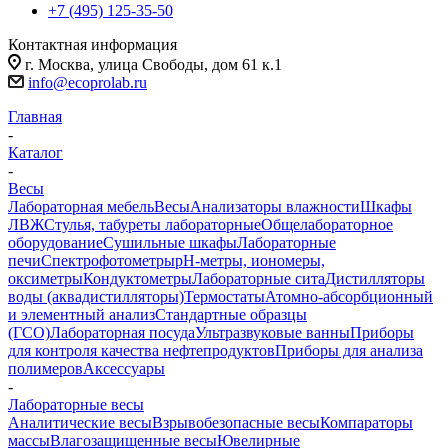
+7 (495) 125-35-50
Контактная информация
г. Москва, улица Свободы, дом 61 к.1
info@ecoprolab.ru
Главная
-
Каталог
-
Весы
Лабораторная мебель
Весы
Анализаторы влажности
Шкафы
ЛВЖ
Стулья, табуреты лабораторные
Общелабораторное
оборудование
Сушильные шкафы
Лабораторные
печи
Спектрофотометры
pH-метры, иономеры,
оксиметры
Кондуктометры
Лабораторные сита
Дистилляторы
воды (аквадистилляторы)
Термостаты
Атомно-абсорбционный
и элементный анализ
Стандартные образцы
(ГСО)
Лабораторная посуда
Ультразвуковые ванны
Приборы
для контроля качества нефтепродуктов
Приборы для анализа
полимеров
Аксессуары
-
Лабораторные весы
Аналитические весы
Взрывобезопасные весы
Компараторы
массы
Влагозащищенные весы
Ювелирные