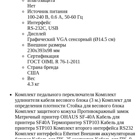
Влагозащита
Нет
Источник питания
100-240 В, 0.6 А, 50-60 Гц
Интерфейс
RS-232C, USB
Дисплей
Графический VGA сенсорный (Ø14.5 см)
Внешние размеры
230х393х98 мм
Сертификация
ГОСТ OIML R 76-1-2011
Страна бренда
США
Вес
4.3 кг
Комплект педального переключателя Комплект
удлинителя кабеля весового блока (3 м.) Комплект для
определения плотности Стойка для весового блока
Комплект защитного кожуха Противокражный замок
Матричный принтер OHAUS SF-40A Кабель для
принтера SF40A Термопринтер STP103 Кабель для
принтера STP103 Комплект второго интерфейса RS232
Комплект интерфейса Ethernet Внешняя аккумуляторная