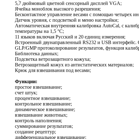
5,7 дюймовый цветной сенсорный дисплей VGA;
Ячейка моноблок высокого разрешения;
Бесконтактное управление весами с помощью четырех ин
Датчик уровня, с подсветкой и меню настройки;
Автоматическая внутренняя калибровка AutoCal, с калиб
температуры на 1,5 °С;
11 языков включая Русский и 20 единиц измерения;
Встроенный двунаправленный RS232 и USB интерфейс. О
GLP/GMP протоколирование результатов, функция калиб
Библиотека данных;
Подсветка ветрозащитного кожуха;
Ветрозащитный кожух из антистатических материалов;
Крюк для взвешивания под весами;
Функции:
простое взвешивание;
счет штук;
процентное взвешивание;
контрольное взвешивание;
динамическое взвешивание;
взвешивание животных;
контроль наполнения;
суммирование результатов;
создание рецептур;
дифференциальное взвешивание;