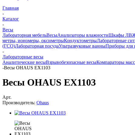
Главная
-
Каталог
-
Весы
Лабораторная мебель
Весы
Анализаторы влажности
Шкафы ЛВ
метры, иономеры, оксиметры
Кондуктометры
Лабораторные сит
(ГСО)
Лабораторная посуда
Ультразвуковые ванны
Приборы для 
-
Лабораторные весы
Аналитические весы
Взрывобезопасные весы
Компараторы мас
-
Весы OHAUS EX1103
Весы OHAUS EX1103
Арт.
Производитель:
Ohaus