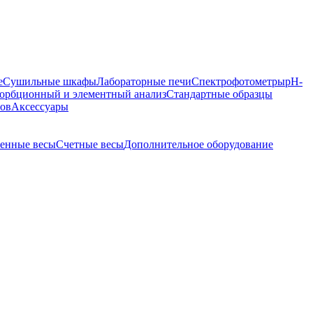
е
Сушильные шкафы
Лабораторные печи
Спектрофотометры
pH-
орбционный и элементный анализ
Стандартные образцы
ров
Аксессуары
енные весы
Счетные весы
Дополнительное оборудование