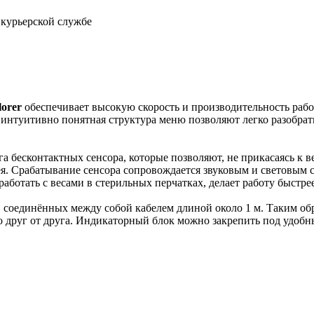
 курьерской службе
orer
обеспечивает высокую скорость и производительность рабо
 интуитивно понятная структура меню позволяют легко разобрат
 бесконтактных сенсора, которые позволяют, не прикасаясь к ве
. Срабатывание сенсора сопровождается звуковым и световым с
аботать с весами в стерильных перчатках, делает работу быстрее
, соединённых между собой кабелем длиной около 1 м. Таким обр
о друг от друга. Индикаторный блок можно закрепить под удобны