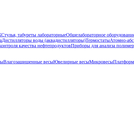
Ж
Стулья, табуреты лабораторные
Общелабораторное оборудовани
а
Дистилляторы воды (аквадистилляторы)
Термостаты
Атомно-абс
контроля качества нефтепродуктов
Приборы для анализа полиме
сы
Влагозащищенные весы
Ювелирные весы
Микровесы
Платформ