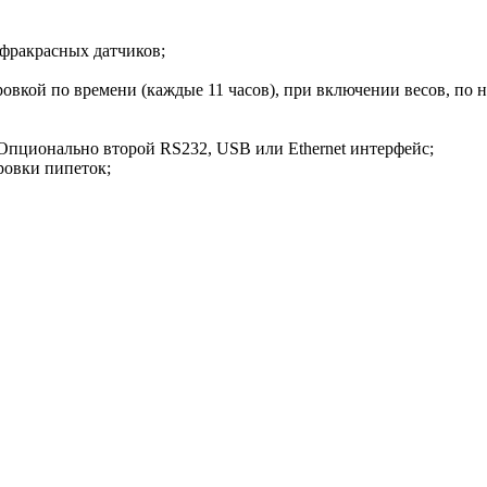
фракрасных датчиков;
ровкой по времени (каждые 11 часов), при включении весов, п
пционально второй RS232, USB или Ethernet интерфейс;
ровки пипеток;