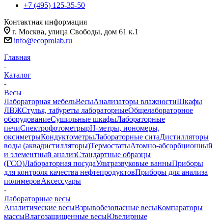
+7 (495) 125-35-50
Контактная информация
г. Москва, улица Свободы, дом 61 к.1
info@ecoprolab.ru
Главная
-
Каталог
-
Весы
Лабораторная мебель
Весы
Анализаторы влажности
Шкафы
ЛВЖ
Стулья, табуреты лабораторные
Общелабораторное
оборудование
Сушильные шкафы
Лабораторные
печи
Спектрофотометры
pH-метры, иономеры,
оксиметры
Кондуктометры
Лабораторные сита
Дистилляторы
воды (аквадистилляторы)
Термостаты
Атомно-абсорбционный
и элементный анализ
Стандартные образцы
(ГСО)
Лабораторная посуда
Ультразвуковые ванны
Приборы
для контроля качества нефтепродуктов
Приборы для анализа
полимеров
Аксессуары
-
Лабораторные весы
Аналитические весы
Взрывобезопасные весы
Компараторы
массы
Влагозащищенные весы
Ювелирные