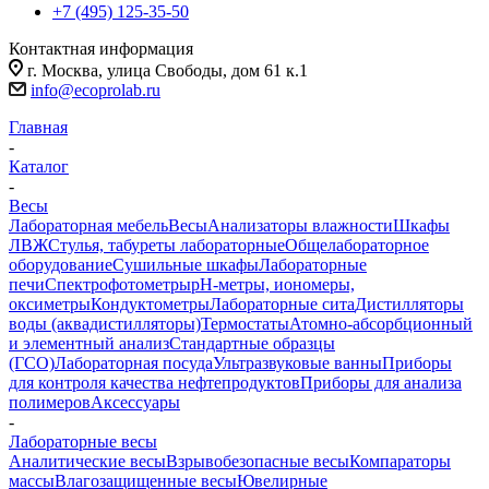
+7 (495) 125-35-50
Контактная информация
г. Москва, улица Свободы, дом 61 к.1
info@ecoprolab.ru
Главная
-
Каталог
-
Весы
Лабораторная мебель
Весы
Анализаторы влажности
Шкафы
ЛВЖ
Стулья, табуреты лабораторные
Общелабораторное
оборудование
Сушильные шкафы
Лабораторные
печи
Спектрофотометры
pH-метры, иономеры,
оксиметры
Кондуктометры
Лабораторные сита
Дистилляторы
воды (аквадистилляторы)
Термостаты
Атомно-абсорбционный
и элементный анализ
Стандартные образцы
(ГСО)
Лабораторная посуда
Ультразвуковые ванны
Приборы
для контроля качества нефтепродуктов
Приборы для анализа
полимеров
Аксессуары
-
Лабораторные весы
Аналитические весы
Взрывобезопасные весы
Компараторы
массы
Влагозащищенные весы
Ювелирные