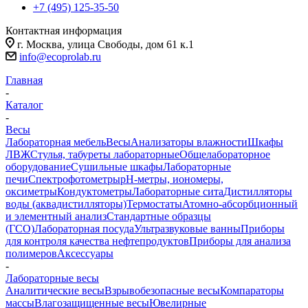
+7 (495) 125-35-50
Контактная информация
г. Москва, улица Свободы, дом 61 к.1
info@ecoprolab.ru
Главная
-
Каталог
-
Весы
Лабораторная мебель
Весы
Анализаторы влажности
Шкафы
ЛВЖ
Стулья, табуреты лабораторные
Общелабораторное
оборудование
Сушильные шкафы
Лабораторные
печи
Спектрофотометры
pH-метры, иономеры,
оксиметры
Кондуктометры
Лабораторные сита
Дистилляторы
воды (аквадистилляторы)
Термостаты
Атомно-абсорбционный
и элементный анализ
Стандартные образцы
(ГСО)
Лабораторная посуда
Ультразвуковые ванны
Приборы
для контроля качества нефтепродуктов
Приборы для анализа
полимеров
Аксессуары
-
Лабораторные весы
Аналитические весы
Взрывобезопасные весы
Компараторы
массы
Влагозащищенные весы
Ювелирные