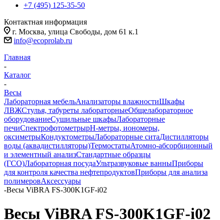
+7 (495) 125-35-50
Контактная информация
г. Москва, улица Свободы, дом 61 к.1
info@ecoprolab.ru
Главная
-
Каталог
-
Весы
Лабораторная мебель
Анализаторы влажности
Шкафы
ЛВЖ
Стулья, табуреты лабораторные
Общелабораторное
оборудование
Сушильные шкафы
Лабораторные
печи
Спектрофотометры
pH-метры, иономеры,
оксиметры
Кондуктометры
Лабораторные сита
Дистилляторы
воды (аквадистилляторы)
Термостаты
Атомно-абсорбционный
и элементный анализ
Стандартные образцы
(ГСО)
Лабораторная посуда
Ультразвуковые ванны
Приборы
для контроля качества нефтепродуктов
Приборы для анализа
полимеров
Аксессуары
-
Весы ViBRA FS-300K1GF-i02
Весы ViBRA FS-300K1GF-i02