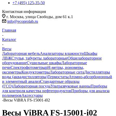
+7 (495) 125-35-50
Контактная информация
г. Москва, улица Свободы, дом 61 к.1
info@ecoprolab.ru
Главная
-
Каталог
-
Весы
Лабораторная мебель
Анализаторы влажности
Шкафы
ЛВЖ
Стулья, табуреты лабораторные
Общелабораторное
оборудование
Сушильные шкафы
Лабораторные
печи
Спектрофотометры
pH-метры, иономеры,
оксиметры
Кондуктометры
Лабораторные сита
Дистилляторы
воды (аквадистилляторы)
Термостаты
Атомно-абсорбционный
и элементный анализ
Стандартные образцы
(ГСО)
Лабораторная посуда
Ультразвуковые ванны
Приборы
для контроля качества нефтепродуктов
Приборы для анализа
полимеров
Аксессуары
-
Весы ViBRA FS-15001-i02
Весы ViBRA FS-15001-i02