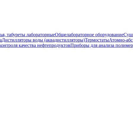
ья, табуреты лабораторные
Общелабораторное оборудование
Суш
а
Дистилляторы воды (аквадистилляторы)
Термостаты
Атомно-абс
контроля качества нефтепродуктов
Приборы для анализа полиме