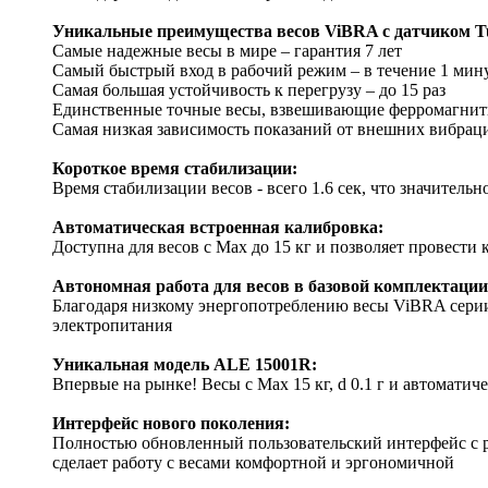
Уникальные преимущества весов ViBRA с датчиком Tu
Самые надежные весы в мире – гарантия 7 лет
Самый быстрый вход в рабочий режим – в течение 1 мин
Самая большая устойчивость к перегрузу – до 15 раз
Единственные точные весы, взвешивающие ферромагнит
Самая низкая зависимость показаний от внешних вибрац
Короткое время стабилизации:
Время стабилизации весов - всего 1.6 сек, что значительн
Автоматическая встроенная калибровка:
Доступна для весов с Mах до 15 кг и позволяет провести
Автономная работа для весов в базовой комплектации
Благодаря низкому энергопотреблению весы ViBRA серии 
электропитания
Уникальная модель ALE 15001R:
Впервые на рынке! Весы с Max 15 кг, d 0.1 г и автомати
Интерфейс нового поколения:
Полностью обновленный пользовательский интерфейс с
сделает работу с весами комфортной и эргономичной