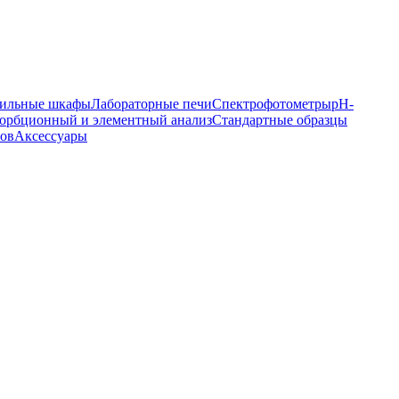
ильные шкафы
Лабораторные печи
Спектрофотометры
pH-
орбционный и элементный анализ
Стандартные образцы
ров
Аксессуары