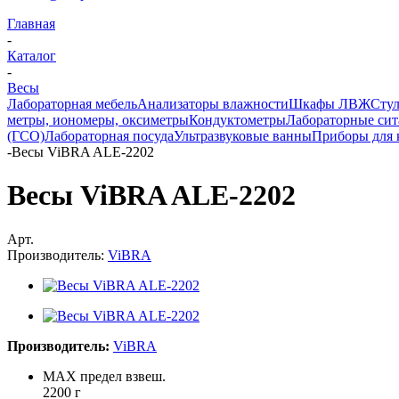
Главная
-
Каталог
-
Весы
Лабораторная мебель
Анализаторы влажности
Шкафы ЛВЖ
Стул
метры, иономеры, оксиметры
Кондуктометры
Лабораторные сит
(ГСО)
Лабораторная посуда
Ультразвуковые ванны
Приборы для 
-
Весы ViBRA ALE-2202
Весы ViBRA ALE-2202
Арт.
Производитель:
ViBRA
Производитель:
ViBRA
MAX предел взвеш.
2200 г