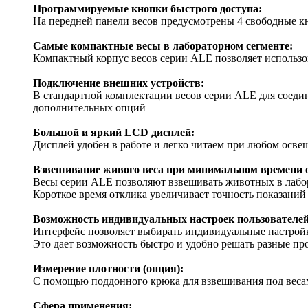
Программируемые кнопки быстрого доступа:
На передней панели весов предусмотрены 4 свободные к
Самые компактные весы в лабораторном сегменте:
Компактный корпус весов серии ALE позволяет использо
Подключение внешних устройств:
В стандартной комплектации весов серии ALE для соеди
дополнительных опций
Большой и яркий LCD дисплей:
Дисплей удобен в работе и легко читаем при любом осв
Взвешивание живого веса при минимальном времени 
Весы серии ALE позволяют взвешивать животных в лабо
Короткое время отклика увеличивает точность показаний
Возможность индивидуальных настроек пользователей
Интерфейс позволяет выбирать индивидуальные настройк
Это дает возможность быстро и удобно решать разные п
Измерение плотности (опция):
C помощью поддонного крюка для взвешивания под весам
Сфера применения: