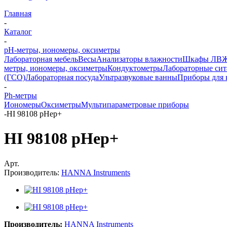
Главная
-
Каталог
-
pH-метры, иономеры, оксиметры
Лабораторная мебель
Весы
Анализаторы влажности
Шкафы ЛВ
метры, иономеры, оксиметры
Кондуктометры
Лабораторные сит
(ГСО)
Лабораторная посуда
Ультразвуковые ванны
Приборы для 
-
Ph-метры
Иономеры
Оксиметры
Мультипараметровые приборы
-
HI 98108 pHep+
HI 98108 pHep+
Арт.
Производитель:
HANNA Instruments
Производитель:
HANNA Instruments