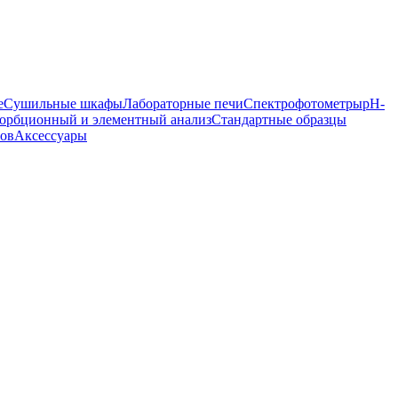
е
Сушильные шкафы
Лабораторные печи
Спектрофотометры
pH-
орбционный и элементный анализ
Стандартные образцы
ров
Аксессуары