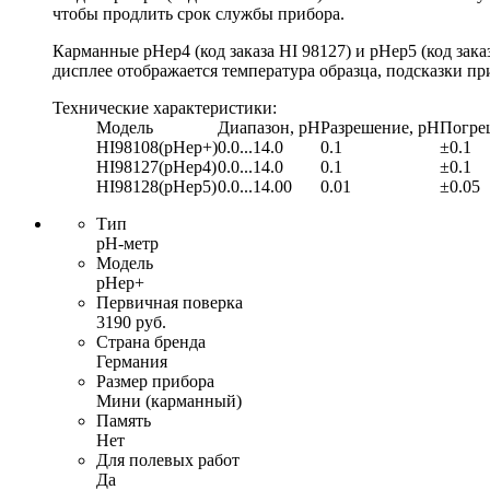
чтобы продлить срок службы прибора.
Карманные pHep4 (код заказа HI 98127) и pHep5 (код за
дисплее отображается температура образца, подсказки пр
Технические характеристики:
Модель
Диапазон, pH
Разрешение, pH
Погре
HI98108(pHep+)
0.0...14.0
0.1
±0.1
HI98127(pHep4)
0.0...14.0
0.1
±0.1
HI98128(pHep5)
0.0...14.00
0.01
±0.05
Тип
pH-метр
Модель
pHep+
Первичная поверка
3190 руб.
Страна бренда
Германия
Размер прибора
Мини (карманный)
Память
Нет
Для полевых работ
Да