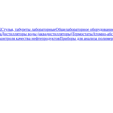
Ж
Стулья, табуреты лабораторные
Общелабораторное оборудовани
а
Дистилляторы воды (аквадистилляторы)
Термостаты
Атомно-абс
контроля качества нефтепродуктов
Приборы для анализа полиме