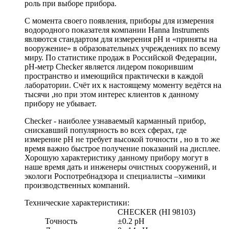
роль при выборе прибора.
С момента своего появления, приборы для измерения
водородного показателя компании Hanna Instruments
являются стандартом для измерения рН и «приняты на
вооружение» в образовательных учреждениях по всему
миру. По статистике продаж в Российской Федерации,
pH-метр Checker является лидером покорившим
пространство и имеющийся практически в каждой
лаборатории. Счёт их к настоящему моменту ведётся на
тысячи ,но при этом интерес клиентов к данному
прибору не убывает.
Checker - наиболее узнаваемый карманный прибор,
снискавший популярность во всех сферах, где
измерение pH не требует высокой точности , но в то же
время важно быстрое получение показаний на дисплее.
Хорошую характеристику данному прибору могут в
наше время дать и инженеры очистных сооружений, и
экологи Роспотребнадзора и специалисты –химики
производственных компаний.
Технические характеристики:
CHECKER (HI 98103)
Точность
±0.2 pH