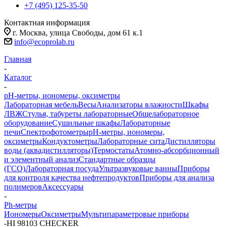
+7 (495) 125-35-50
Контактная информация
г. Москва, улица Свободы, дом 61 к.1
info@ecoprolab.ru
Главная
-
Каталог
-
pH-метры, иономеры, оксиметры
Лабораторная мебель
Весы
Анализаторы влажности
Шкафы
ЛВЖ
Стулья, табуреты лабораторные
Общелабораторное
оборудование
Сушильные шкафы
Лабораторные
печи
Спектрофотометры
pH-метры, иономеры,
оксиметры
Кондуктометры
Лабораторные сита
Дистилляторы
воды (аквадистилляторы)
Термостаты
Атомно-абсорбционный
и элементный анализ
Стандартные образцы
(ГСО)
Лабораторная посуда
Ультразвуковые ванны
Приборы
для контроля качества нефтепродуктов
Приборы для анализа
полимеров
Аксессуары
-
Ph-метры
Иономеры
Оксиметры
Мультипараметровые приборы
-
HI 98103 CHECKER