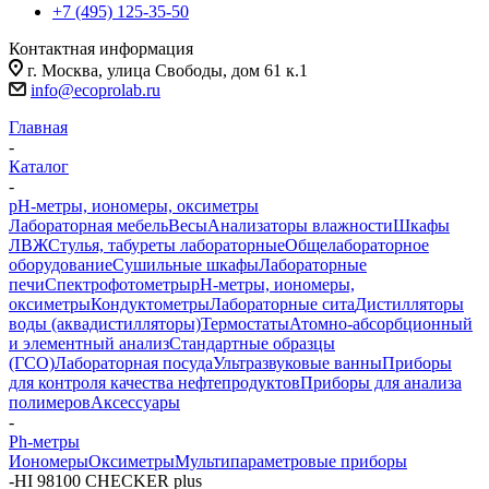
+7 (495) 125-35-50
Контактная информация
г. Москва, улица Свободы, дом 61 к.1
info@ecoprolab.ru
Главная
-
Каталог
-
pH-метры, иономеры, оксиметры
Лабораторная мебель
Весы
Анализаторы влажности
Шкафы
ЛВЖ
Стулья, табуреты лабораторные
Общелабораторное
оборудование
Сушильные шкафы
Лабораторные
печи
Спектрофотометры
pH-метры, иономеры,
оксиметры
Кондуктометры
Лабораторные сита
Дистилляторы
воды (аквадистилляторы)
Термостаты
Атомно-абсорбционный
и элементный анализ
Стандартные образцы
(ГСО)
Лабораторная посуда
Ультразвуковые ванны
Приборы
для контроля качества нефтепродуктов
Приборы для анализа
полимеров
Аксессуары
-
Ph-метры
Иономеры
Оксиметры
Мультипараметровые приборы
-
HI 98100 CHECKER plus