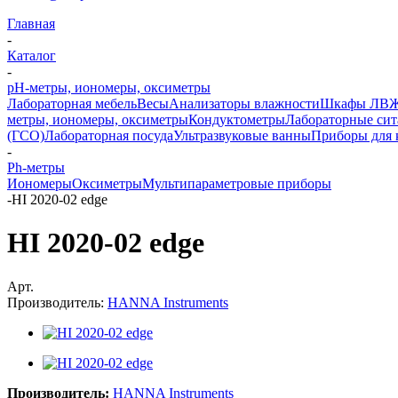
Главная
-
Каталог
-
pH-метры, иономеры, оксиметры
Лабораторная мебель
Весы
Анализаторы влажности
Шкафы ЛВ
метры, иономеры, оксиметры
Кондуктометры
Лабораторные сит
(ГСО)
Лабораторная посуда
Ультразвуковые ванны
Приборы для 
-
Ph-метры
Иономеры
Оксиметры
Мультипараметровые приборы
-
HI 2020-02 edge
HI 2020-02 edge
Арт.
Производитель:
HANNA Instruments
Производитель:
HANNA Instruments