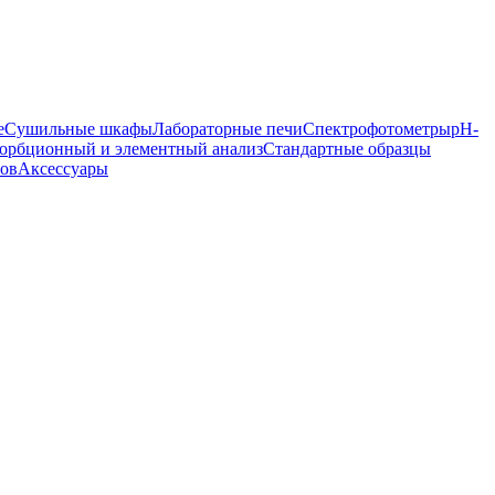
е
Сушильные шкафы
Лабораторные печи
Спектрофотометры
pH-
орбционный и элементный анализ
Стандартные образцы
ров
Аксессуары