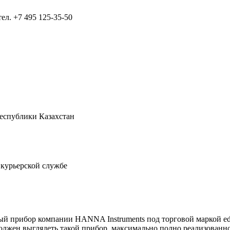
тел.
+7 495 125-35-50
Республики Казахстан
 курьерской службе
й прибор компании HANNA Instruments под торговой маркой ed
олжен выглядеть такой прибор, максимально полно реализованно