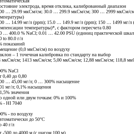
втоматическая
остояние электрода, время отклика, калиброванный диапазон
.00 … 29.99 мкСм/см; 30.0 … 299.9 мкСм/см; 300 … 2999 мкСм/см
емпературы)
00 … 14.99 мг/л (ppm); 15.0 … 149.9 мг/л (ppm); 150 … 1499 мг/л (
омпенсации температуры)*, с фактором пересчета 0.80
.0 … 400.0 % NaCl; 0.01 … 42.00 PSU (единиц практической шка
0 to 80.0 г/л
% показаний
мещение (0,0 мкСм/см) по воздуху
аклон – 1 точечная калибровка по стандарту на выбор
4 мкСм/см; 1413 мкСм/см; 5,00 мкСм/см; 12,88 мкСм/см; 118,8 мк
00% NaCl
 0,40 до 0,80
,00 … 45,00 мг/л; 0 … 300% насыщение
,01 мг/л; 0,1% насыщения
 1,5% значения
о одной или двум точкам: 0% и 100%
% - HI 7040
00% - по воздуху
втоматически до 50°С
 40 г/л
т -500 до 4000 м (с шагом 100 м)