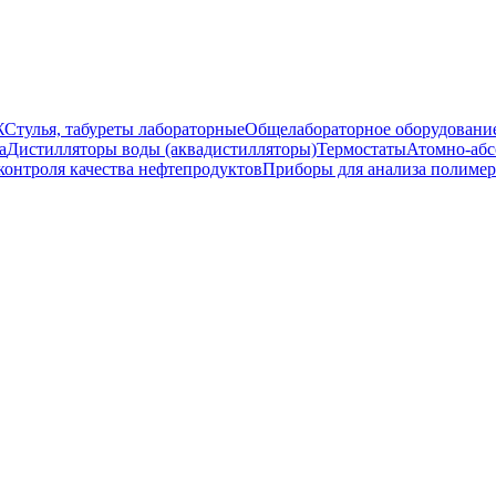
Ж
Стулья, табуреты лабораторные
Общелабораторное оборудовани
а
Дистилляторы воды (аквадистилляторы)
Термостаты
Атомно-абс
контроля качества нефтепродуктов
Приборы для анализа полиме