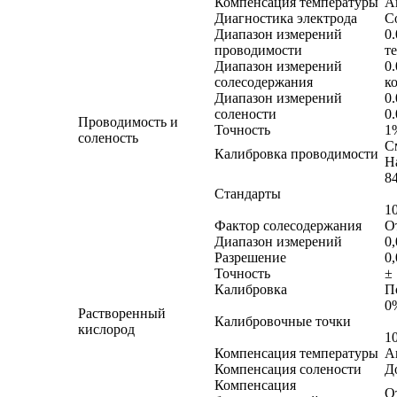
Компенсация температуры
А
Диагностика электрода
С
Диапазон измерений
0
проводимости
т
Диапазон измерений
0.
солесодержания
к
Диапазон измерений
0
солености
0.
Проводимость и
Точность
1
соленость
С
Калибровка проводимости
Н
8
Стандарты
1
Фактор солесодержания
От
Диапазон измерений
0
Разрешение
0
Точность
±
Калибровка
П
0
Растворенный
Калибровочные точки
кислород
1
Компенсация температуры
А
Компенсация солености
До
Компенсация
О