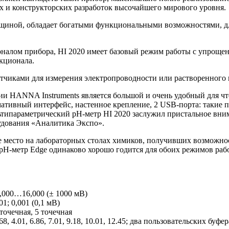
х и конструкторских разработок высочайшего мирового уровня.
 толщиной, обладает богатыми функциональными возможностями, 
налом прибора, HI 2020 имеет базовый режим работы с упрощен
кционала.
тчиками для измерения электропроводности или растворенного в
 HANNA Instruments является большой и очень удобный для чте
ормативный интерфейс, настенное крепление, 2 USB-порта: такие
ьтипараметрический рН-метр HI 2020 заслужил пристальное вни
удования «Аналитика Экспо».
е место на лабораторных столах химиков, получивших возможно
рН-метр Edge одинаково хорошо годится для обоих режимов рабо
2,000…16,000 (± 1000 мВ)
01; 0,001 (0,1 мВ)
-точечная, 5 точечная
68, 4.01, 6.86, 7.01, 9.18, 10.01, 12.45; два пользовательских буфер