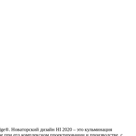
ge®. Новаторский дизайн HI 2020 – это кульминация
е при его комплексном проектировании и производстве, с