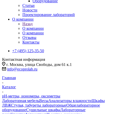
Оборудование
Статьи
Новости
Проектирование лабораторий
О компании
Назад
О компании
О компании
Отзывы
Контакты
+7 (495) 125-35-50
Контактная информация
г. Москва, улица Свободы, дом 61 к.1
info@ecoprolab.ru
Главная
-
Каталог
-
pH-метры, иономеры, оксиметры
Лабораторная мебель
Весы
Анализаторы влажности
Шкафы
ЛВЖ
Стулья, табуреты лабораторные
Общелабораторное
оборудование
Сушильные шкафы
Лабораторные