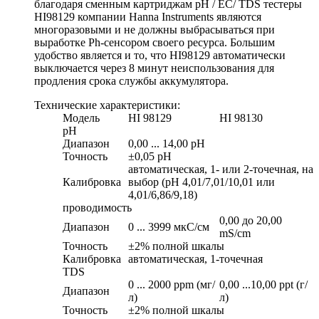
благодаря сменным картриджам pH / EC/ TDS тестеры
HI98129 компании Hanna Instruments являются
многоразовыми и не должны выбрасываться при
выработке Ph-сенсором своего ресурса. Большим
удобство является и то, что HI98129 автоматически
выключается через 8 минут неиспользования для
продления срока службы аккумулятора.
Технические характеристики:
Модель
HI 98129
HI 98130
pH
Диапазон
0,00 ... 14,00 pH
Точность
±0,05 pH
автоматическая, 1- или 2-точечная, на
Калибровка
выбор (pH 4,01/7,01/10,01 или
4,01/6,86/9,18)
проводимость
0,00 до 20,00
Диапазон
0 ... 3999 мкС/см
mS/cm
Точность
±2% полной шкалы
Калибровка
автоматическая, 1-точечная
TDS
0 ... 2000 ppm (мг/
0,00 ...10,00 ppt (г/
Диапазон
л)
л)
Точность
±2% полной шкалы