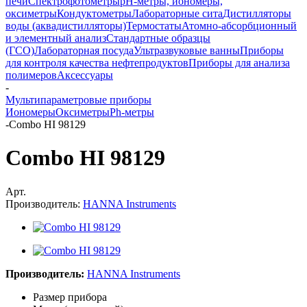
печи
Спектрофотометры
pH-метры, иономеры,
оксиметры
Кондуктометры
Лабораторные сита
Дистилляторы
воды (аквадистилляторы)
Термостаты
Атомно-абсорбционный
и элементный анализ
Стандартные образцы
(ГСО)
Лабораторная посуда
Ультразвуковые ванны
Приборы
для контроля качества нефтепродуктов
Приборы для анализа
полимеров
Аксессуары
-
Мультипараметровые приборы
Иономеры
Оксиметры
Ph-метры
-
Combo HI 98129
Combo HI 98129
Арт.
Производитель:
HANNA Instruments
Производитель:
HANNA Instruments
Размер прибора