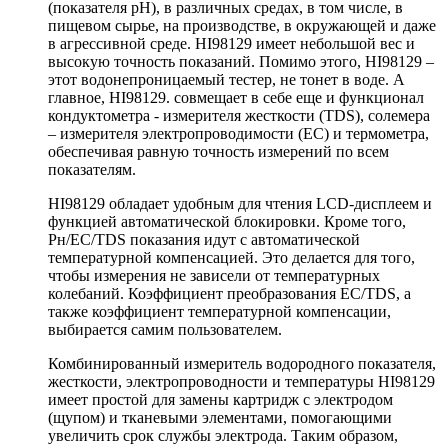
(показателя pH), в различных средах, в том числе, в
пищевом сырье, на производстве, в окружающей и даже
в агрессивной среде. HI98129 имеет небольшой вес и
высокую точность показаний. Помимо этого, HI98129 –
этот водонепроницаемый тестер, не тонет в воде. А
главное, HI98129. совмещает в себе еще и функционал
кондуктометра - измерителя жесткости (TDS), солемера
– измерителя электропроводимости (EC) и термометра,
обеспечивая равную точность измерений по всем
показателям.
HI98129 обладает удобным для чтения LCD-дисплеем и
функцией автоматической блокировки. Кроме того,
Рн/EC/TDS показания идут с автоматической
температурной компенсацией. Это делается для того,
чтобы измерения не зависели от температурных
колебаний. Коэффициент преобразования EC/TDS, а
также коэффициент температурной компенсации,
выбирается самим пользователем.
Комбинированный измеритель водородного показателя,
жесткости, электропроводности и температуры HI98129
имеет простой для замены картридж с электродом
(щупом) и тканевыми элементами, помогающими
увеличить срок службы электрода. Таким образом,