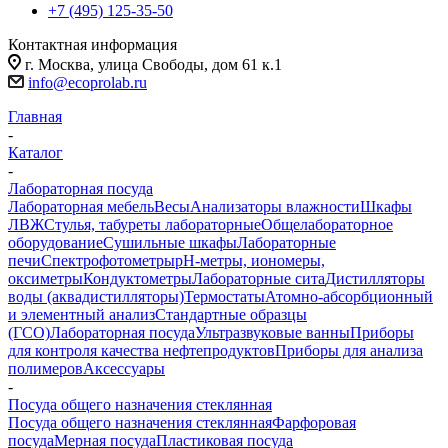
+7 (495) 125-35-50
Контактная информация
г. Москва, улица Свободы, дом 61 к.1
info@ecoprolab.ru
Главная
-
Каталог
-
Лабораторная посуда
Лабораторная мебель
Весы
Анализаторы влажности
Шкафы
ЛВЖ
Стулья, табуреты лабораторные
Общелабораторное
оборудование
Сушильные шкафы
Лабораторные
печи
Спектрофотометры
pH-метры, иономеры,
оксиметры
Кондуктометры
Лабораторные сита
Дистилляторы
воды (аквадистилляторы)
Термостаты
Атомно-абсорбционный
и элементный анализ
Стандартные образцы
(ГСО)
Лабораторная посуда
Ультразвуковые ванны
Приборы
для контроля качества нефтепродуктов
Приборы для анализа
полимеров
Аксессуары
-
Посуда общего назначения стеклянная
Посуда общего назначения стеклянная
Фарфоровая
посуда
Мерная посуда
Пластиковая посуда