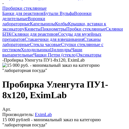
-
Пробирки стеклянные
Банки для реактивов
Бутыли Вульфа
Воронки
делительные
Воронки
лабораторные
Капельницы
Колбы
Крышки, вставки к
эксикатору
Кюветы
Пикнометры
Пробки стеклянные
Склянки
БПК
Склянки для реактивов
Сосуды для музейных
препаратов
Стаканчики для взвешивания
Стаканы
лабораторные
Стекла часовые
Ступки стеклянные с
пестиком
Холодильники
Цилиндры
Чаши
выпарительные
Чашки Петри (стекло)
Эксикаторы
-
Пробирка Уленгута ПУ1-8х120, EximLab
Пробирка Уленгута ПУ1-
8х120, EximLab
Арт.
Производитель:
EximLab
15 000 рублей - минимальный заказ на категорию
"лабораторная посуда"