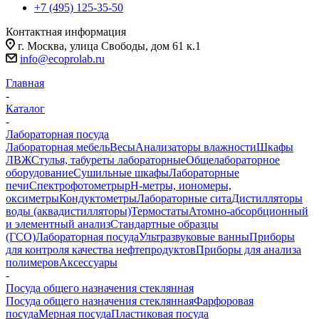
+7 (495) 125-35-50
Контактная информация
г. Москва, улица Свободы, дом 61 к.1
info@ecoprolab.ru
Главная
-
Каталог
-
Лабораторная посуда
Лабораторная мебель
Весы
Анализаторы влажности
Шкафы
ЛВЖ
Стулья, табуреты лабораторные
Общелабораторное
оборудование
Сушильные шкафы
Лабораторные
печи
Спектрофотометры
pH-метры, иономеры,
оксиметры
Кондуктометры
Лабораторные сита
Дистилляторы
воды (аквадистилляторы)
Термостаты
Атомно-абсорбционный
и элементный анализ
Стандартные образцы
(ГСО)
Лабораторная посуда
Ультразвуковые ванны
Приборы
для контроля качества нефтепродуктов
Приборы для анализа
полимеров
Аксессуары
-
Посуда общего назначения стеклянная
Посуда общего назначения стеклянная
Фарфоровая
посуда
Мерная посуда
Пластиковая посуда