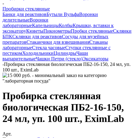
-
Пробирки стеклянные
Банки для реактивов
Бутыли Вульфа
Воронки
делительные
Воронки
лабораторные
Капельницы
Колбы
Крышки, вставки к
эксикатору
Кюветы
Пикнометры
Пробки стеклянные
Склянки
БПК
Склянки для реактивов
Сосуды для музейных
препаратов
Стаканчики для взвешивания
Стаканы
лабораторные
Стекла часовые
Ступки стеклянные с
пестиком
Холодильники
Цилиндры
Чаши
выпарительные
Чашки Петри (стекло)
Эксикаторы
-
Пробирка стеклянная биологическая ПБ2-16-150, 24 мл, уп.
100 шт., EximLab
Пробирка стеклянная
биологическая ПБ2-16-150,
24 мл, уп. 100 шт., EximLab
Арт.