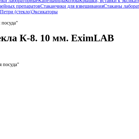
нки лабораторные
Капельницы
Колбы
Крышки, вставки к эксикат
зейных препаратов
Стаканчики для взвешивания
Стаканы лабора
Петри (стекло)
Эксикаторы
екла К-8. 10 мм. EximLAB
я посуда"