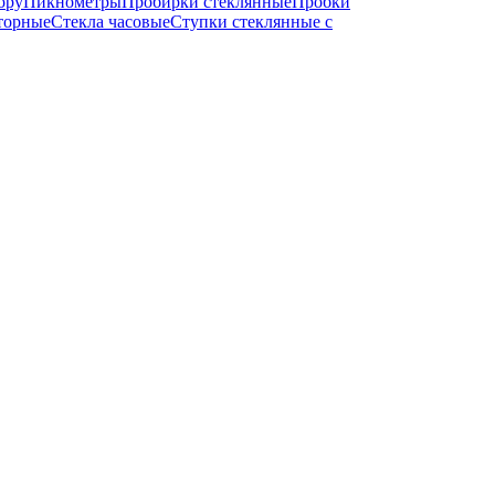
ору
Пикнометры
Пробирки стеклянные
Пробки
торные
Стекла часовые
Ступки стеклянные с