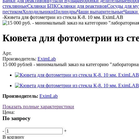
Банки для реактивов
Бутыли Вульфа
Воронки делительные
Воро
стеклянные
Склянки БПК
Склянки для реактивов
Сосуды для му
пестиком
Холодильники
Цилиндры
Чаши выпарительные
Чашки 
-
Кювета для фотометрии из стекла К-8. 10 мм. EximLAB
Кювета для фотометрии из ст
Арт.
Производитель:
EximLab
15 000 рублей - минимальный заказ на категорию "лабораторна
Производитель:
EximLab
Показать полные характеристики
Цена:
По запросу
-
+
В корзину