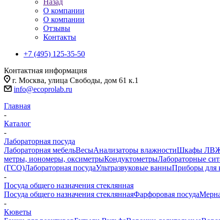
Назад
О компании
О компании
Отзывы
Контакты
+7 (495) 125-35-50
Контактная информация
г. Москва, улица Свободы, дом 61 к.1
info@ecoprolab.ru
Главная
-
Каталог
-
Лабораторная посуда
Лабораторная мебель
Весы
Анализаторы влажности
Шкафы ЛВ
метры, иономеры, оксиметры
Кондуктометры
Лабораторные сит
(ГСО)
Лабораторная посуда
Ультразвуковые ванны
Приборы для 
-
Посуда общего назначения стеклянная
Посуда общего назначения стеклянная
Фарфоровая посуда
Мерна
-
Кюветы