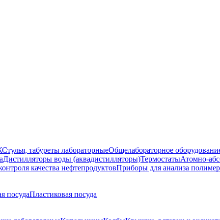
Ж
Стулья, табуреты лабораторные
Общелабораторное оборудовани
а
Дистилляторы воды (аквадистилляторы)
Термостаты
Атомно-абс
контроля качества нефтепродуктов
Приборы для анализа полиме
я посуда
Пластиковая посуда