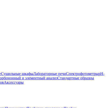
е
Сушильные шкафы
Лабораторные печи
Спектрофотометры
pH-
орбционный и элементный анализ
Стандартные образцы
ров
Аксессуары