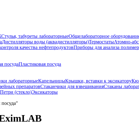
Ж
Стулья, табуреты лабораторные
Общелабораторное оборудовани
а
Дистилляторы воды (аквадистилляторы)
Термостаты
Атомно-абс
контроля качества нефтепродуктов
Приборы для анализа полиме
я посуда
Пластиковая посуда
нки лабораторные
Капельницы
Крышки, вставки к эксикатору
Кю
зейных препаратов
Стаканчики для взвешивания
Стаканы лабора
Петри (стекло)
Эксикаторы
, EximLAB