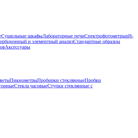
е
Сушильные шкафы
Лабораторные печи
Спектрофотометры
pH-
орбционный и элементный анализ
Стандартные образцы
ров
Аксессуары
веты
Пикнометры
Пробирки стеклянные
Пробки
торные
Стекла часовые
Ступки стеклянные с