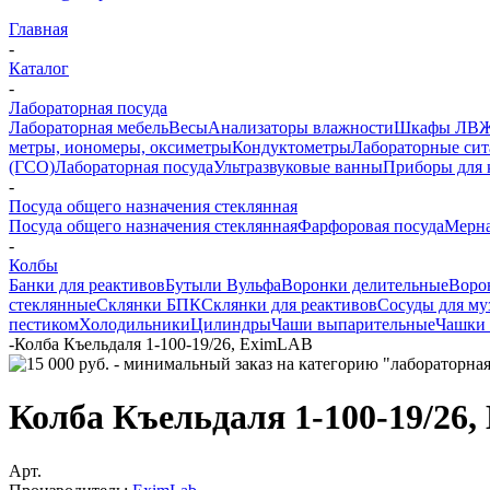
Главная
-
Каталог
-
Лабораторная посуда
Лабораторная мебель
Весы
Анализаторы влажности
Шкафы ЛВ
метры, иономеры, оксиметры
Кондуктометры
Лабораторные сит
(ГСО)
Лабораторная посуда
Ультразвуковые ванны
Приборы для 
-
Посуда общего назначения стеклянная
Посуда общего назначения стеклянная
Фарфоровая посуда
Мерна
-
Колбы
Банки для реактивов
Бутыли Вульфа
Воронки делительные
Воро
стеклянные
Склянки БПК
Склянки для реактивов
Сосуды для му
пестиком
Холодильники
Цилиндры
Чаши выпарительные
Чашки 
-
Колба Къельдаля 1-100-19/26, EximLAB
Колба Къельдаля 1-100-19/26
Арт.