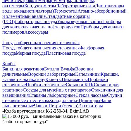
печи
Спектрофотометры
pH-метры, иономеры,
оксиметры
Кондуктометры
Лабораторные сита
Дистилляторы
воды (аквадистилляторы)
Термостаты
Атомно-абсорбционный
и элементный анализ
Стандартные образцы
(ГСО)
Лабораторная посуда
Ультразвуковые ванны
Приборы
для контроля качества нефтепродуктов
Приборы для анализа
полимеров
Аксессуары
-
Посуда общего назначения стеклянная
Посуда общего назначения стеклянная
Фарфоровая
посуда
Мерная посуда
Пластиковая посуда
-
Колбы
Банки для реактивов
Бутыли Вульфа
Воронки
делительные
Воронки лабораторные
Капельницы
Крышки,
вставки к эксикатору
Кюветы
Пикнометры
Пробирки
стеклянные
Пробки стеклянные
Склянки БПК
Склянки для
реактивов
Сосуды для музейных препаратов
Стаканчики для
взвешивания
Стаканы лабораторные
Стекла часовые
Ступки
стеклянные с пестиком
Холодильники
Цилиндры
Чаши
выпарительные
Чашки Петри (стекло)
Эксикаторы
-
Колба круглодонная К-2-250-34, EximLAB