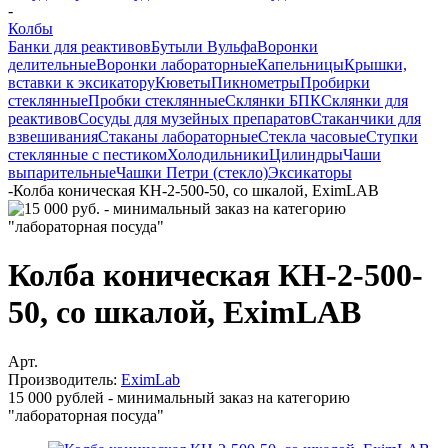
-
Колбы
Банки для реактивов
Бутыли Вульфа
Воронки
делительные
Воронки лабораторные
Капельницы
Крышки,
вставки к эксикатору
Кюветы
Пикнометры
Пробирки
стеклянные
Пробки стеклянные
Склянки БПК
Склянки для
реактивов
Сосуды для музейных препаратов
Стаканчики для
взвешивания
Стаканы лабораторные
Стекла часовые
Ступки
стеклянные с пестиком
Холодильники
Цилиндры
Чаши
выпарительные
Чашки Петри (стекло)
Эксикаторы
-
Колба коническая КН-2-500-50, со шкалой, EximLAB
Колба коническая КН-2-500-
50, со шкалой, EximLAB
Арт.
Производитель:
EximLab
15 000 рублей - минимальный заказ на категорию
"лабораторная посуда"