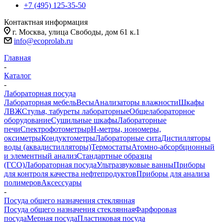
+7 (495) 125-35-50
Контактная информация
г. Москва, улица Свободы, дом 61 к.1
info@ecoprolab.ru
Главная
-
Каталог
-
Лабораторная посуда
Лабораторная мебель
Весы
Анализаторы влажности
Шкафы
ЛВЖ
Стулья, табуреты лабораторные
Общелабораторное
оборудование
Сушильные шкафы
Лабораторные
печи
Спектрофотометры
pH-метры, иономеры,
оксиметры
Кондуктометры
Лабораторные сита
Дистилляторы
воды (аквадистилляторы)
Термостаты
Атомно-абсорбционный
и элементный анализ
Стандартные образцы
(ГСО)
Лабораторная посуда
Ультразвуковые ванны
Приборы
для контроля качества нефтепродуктов
Приборы для анализа
полимеров
Аксессуары
-
Посуда общего назначения стеклянная
Посуда общего назначения стеклянная
Фарфоровая
посуда
Мерная посуда
Пластиковая посуда