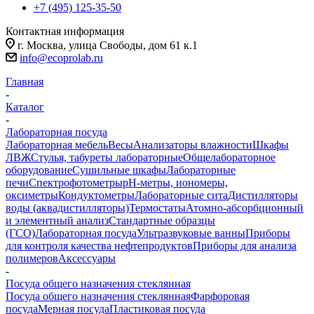
+7 (495) 125-35-50
Контактная информация
г. Москва, улица Свободы, дом 61 к.1
info@ecoprolab.ru
Главная
-
Каталог
-
Лабораторная посуда
Лабораторная мебель
Весы
Анализаторы влажности
Шкафы
ЛВЖ
Стулья, табуреты лабораторные
Общелабораторное
оборудование
Сушильные шкафы
Лабораторные
печи
Спектрофотометры
pH-метры, иономеры,
оксиметры
Кондуктометры
Лабораторные сита
Дистилляторы
воды (аквадистилляторы)
Термостаты
Атомно-абсорбционный
и элементный анализ
Стандартные образцы
(ГСО)
Лабораторная посуда
Ультразвуковые ванны
Приборы
для контроля качества нефтепродуктов
Приборы для анализа
полимеров
Аксессуары
-
Посуда общего назначения стеклянная
Посуда общего назначения стеклянная
Фарфоровая
посуда
Мерная посуда
Пластиковая посуда