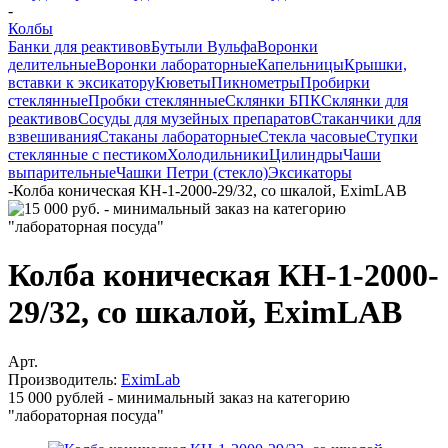
-
Колбы
Банки для реактивов
Бутыли Вульфа
Воронки
делительные
Воронки лабораторные
Капельницы
Крышки,
вставки к эксикатору
Кюветы
Пикнометры
Пробирки
стеклянные
Пробки стеклянные
Склянки БПК
Склянки для
реактивов
Сосуды для музейных препаратов
Стаканчики для
взвешивания
Стаканы лабораторные
Стекла часовые
Ступки
стеклянные с пестиком
Холодильники
Цилиндры
Чаши
выпарительные
Чашки Петри (стекло)
Эксикаторы
-
Колба коническая КН-1-2000-29/32, со шкалой, EximLAB
Колба коническая КН-1-2000-
29/32, со шкалой, EximLAB
Арт.
Производитель:
EximLab
15 000 рублей - минимальный заказ на категорию
"лабораторная посуда"