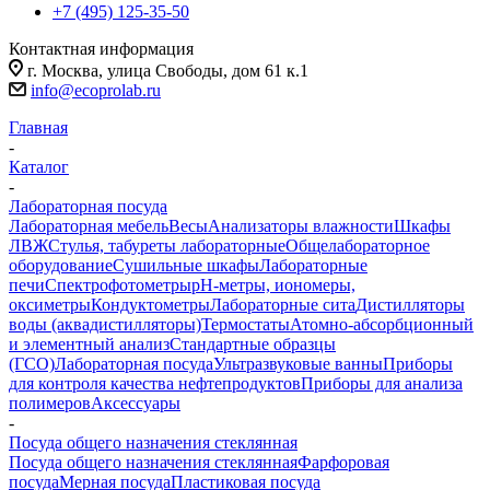
+7 (495) 125-35-50
Контактная информация
г. Москва, улица Свободы, дом 61 к.1
info@ecoprolab.ru
Главная
-
Каталог
-
Лабораторная посуда
Лабораторная мебель
Весы
Анализаторы влажности
Шкафы
ЛВЖ
Стулья, табуреты лабораторные
Общелабораторное
оборудование
Сушильные шкафы
Лабораторные
печи
Спектрофотометры
pH-метры, иономеры,
оксиметры
Кондуктометры
Лабораторные сита
Дистилляторы
воды (аквадистилляторы)
Термостаты
Атомно-абсорбционный
и элементный анализ
Стандартные образцы
(ГСО)
Лабораторная посуда
Ультразвуковые ванны
Приборы
для контроля качества нефтепродуктов
Приборы для анализа
полимеров
Аксессуары
-
Посуда общего назначения стеклянная
Посуда общего назначения стеклянная
Фарфоровая
посуда
Мерная посуда
Пластиковая посуда