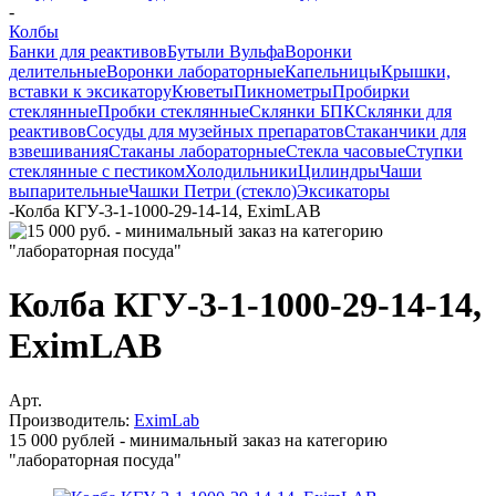
-
Колбы
Банки для реактивов
Бутыли Вульфа
Воронки
делительные
Воронки лабораторные
Капельницы
Крышки,
вставки к эксикатору
Кюветы
Пикнометры
Пробирки
стеклянные
Пробки стеклянные
Склянки БПК
Склянки для
реактивов
Сосуды для музейных препаратов
Стаканчики для
взвешивания
Стаканы лабораторные
Стекла часовые
Ступки
стеклянные с пестиком
Холодильники
Цилиндры
Чаши
выпарительные
Чашки Петри (стекло)
Эксикаторы
-
Колба КГУ-3-1-1000-29-14-14, EximLAB
Колба КГУ-3-1-1000-29-14-14,
EximLAB
Арт.
Производитель:
EximLab
15 000 рублей - минимальный заказ на категорию
"лабораторная посуда"