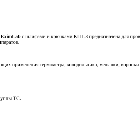
а EximLab
с шлифами и крючками КГП-3 предназначена для пров
ппаратов.
ющих применения термометра, холодильника, мешалки, воронки и
руппы ТС.