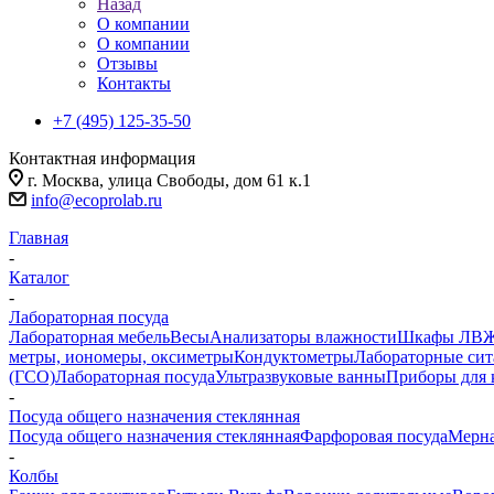
Назад
О компании
О компании
Отзывы
Контакты
+7 (495) 125-35-50
Контактная информация
г. Москва, улица Свободы, дом 61 к.1
info@ecoprolab.ru
Главная
-
Каталог
-
Лабораторная посуда
Лабораторная мебель
Весы
Анализаторы влажности
Шкафы ЛВ
метры, иономеры, оксиметры
Кондуктометры
Лабораторные сит
(ГСО)
Лабораторная посуда
Ультразвуковые ванны
Приборы для 
-
Посуда общего назначения стеклянная
Посуда общего назначения стеклянная
Фарфоровая посуда
Мерна
-
Колбы