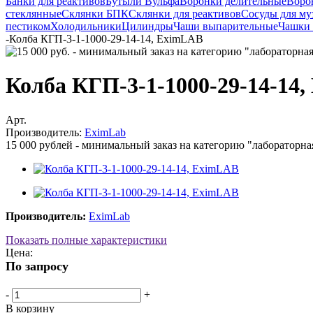
Банки для реактивов
Бутыли Вульфа
Воронки делительные
Воро
стеклянные
Склянки БПК
Склянки для реактивов
Сосуды для му
пестиком
Холодильники
Цилиндры
Чаши выпарительные
Чашки 
-
Колба КГП-3-1-1000-29-14-14, EximLAB
Колба КГП-3-1-1000-29-14-14
Арт.
Производитель:
EximLab
15 000 рублей - минимальный заказ на категорию "лабораторна
Производитель:
EximLab
Показать полные характеристики
Цена:
По запросу
-
+
В корзину