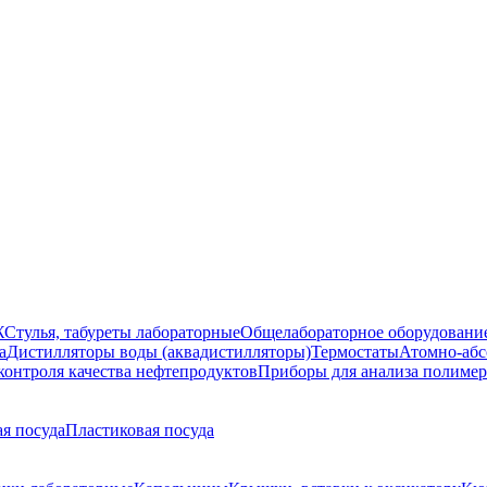
Ж
Стулья, табуреты лабораторные
Общелабораторное оборудовани
а
Дистилляторы воды (аквадистилляторы)
Термостаты
Атомно-абс
контроля качества нефтепродуктов
Приборы для анализа полиме
я посуда
Пластиковая посуда