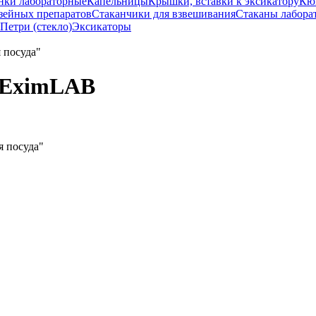
нки лабораторные
Капельницы
Крышки, вставки к эксикатору
Кю
зейных препаратов
Стаканчики для взвешивания
Стаканы лабора
Петри (стекло)
Эксикаторы
, EximLAB
я посуда"