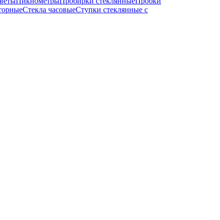
веты
Пикнометры
Пробирки стеклянные
Пробки
торные
Стекла часовые
Ступки стеклянные с