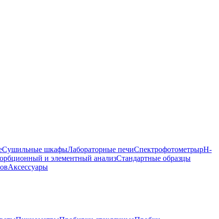
е
Сушильные шкафы
Лабораторные печи
Спектрофотометры
pH-
орбционный и элементный анализ
Стандартные образцы
ров
Аксессуары