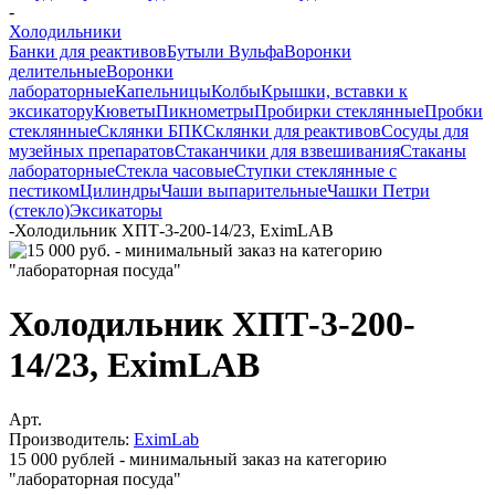
-
Холодильники
Банки для реактивов
Бутыли Вульфа
Воронки
делительные
Воронки
лабораторные
Капельницы
Колбы
Крышки, вставки к
эксикатору
Кюветы
Пикнометры
Пробирки стеклянные
Пробки
стеклянные
Склянки БПК
Склянки для реактивов
Сосуды для
музейных препаратов
Стаканчики для взвешивания
Стаканы
лабораторные
Стекла часовые
Ступки стеклянные с
пестиком
Цилиндры
Чаши выпарительные
Чашки Петри
(стекло)
Эксикаторы
-
Холодильник ХПТ-3-200-14/23, EximLAB
Холодильник ХПТ-3-200-
14/23, EximLAB
Арт.
Производитель:
EximLab
15 000 рублей - минимальный заказ на категорию
"лабораторная посуда"