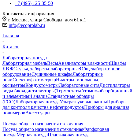
+7 (495) 125-35-50
Контактная информация
г. Москва, улица Свободы, дом 61 к.1
info@ecoprolab.ru
Главная
-
Каталог
-
Лабораторная посуда
Лабораторная мебель
Весы
Анализаторы влажности
Шкафы
ЛВЖ
Стулья, табуреты лабораторные
Общелабораторное
оборудование
Сушильные шкафы
Лабораторные
печи
Спектрофотометры
pH-метры, иономеры,
оксиметры
Кондуктометры
Лабораторные сита
Дистилляторы
воды (аквадистилляторы)
Термостаты
Атомно-абсорбционный
и элементный анализ
Стандартные образцы
(ГСО)
Лабораторная посуда
Ультразвуковые ванны
Приборы
для контроля качества нефтепродуктов
Приборы для анализа
полимеров
Аксессуары
-
Посуда общего назначения стеклянная
Посуда общего назначения стеклянная
Фарфоровая
посуда
Мерная посуда
Пластиковая посуда